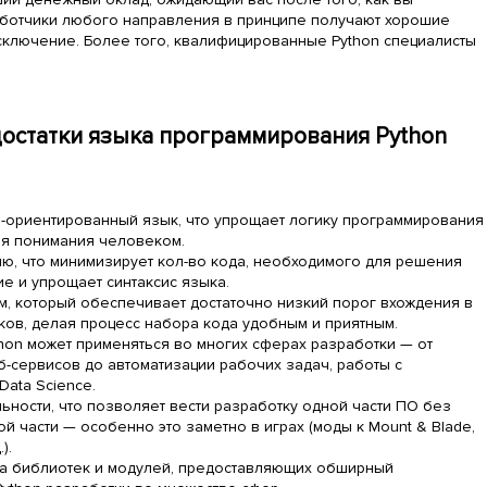
аботчики любого направления в принципе получают хорошие
сключение. Более того, квалифицированные Python специалисты
остатки языка программирования Python
-ориентированный язык, что упрощает логику программирования
ля понимания человеком.
ю, что минимизирует кол-во кода, необходимого для решения
ие и упрощает синтаксис языка.
м, который обеспечивает достаточно низкий порог вхождения в
ов, делая процесс набора кода удобным и приятным.
hon может применяться во многих сферах разработки — от
б-сервисов до автоматизации рабочих задач, работы с
Data Science.
ьности, что позволяет вести разработку одной части ПО без
й части — особенно это заметно в играх (моды к Mount & Blade,
).
а библиотек и модулей, предоставляющих обширный