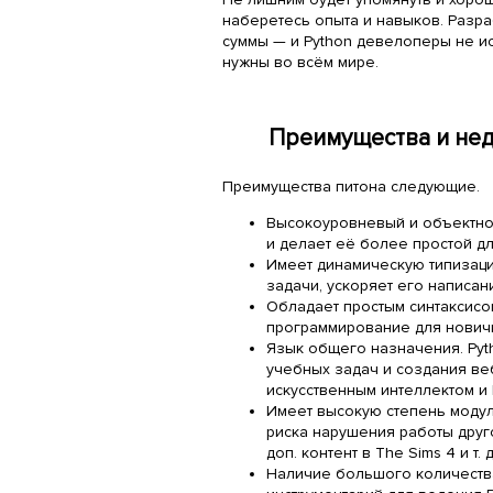
наберетесь опыта и навыков. Разр
суммы — и Python девелоперы не и
нужны во всём мире.
Преимущества и нед
Преимущества питона следующие.
Высокоуровневый и объектно
и делает её более простой д
Имеет динамическую типизаци
задачи, ускоряет его написан
Обладает простым синтаксисо
программирование для новичк
Язык общего назначения. Pyt
учебных задач и создания ве
искусственным интеллектом и 
Имеет высокую степень модул
риска нарушения работы друго
доп. контент в The Sims 4 и т. д.
Наличие большого количеств