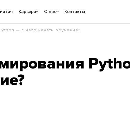
риятия
Карьера
О нас
Контакты
ython — с чего начать обучение?
мирования Pytho
ие?