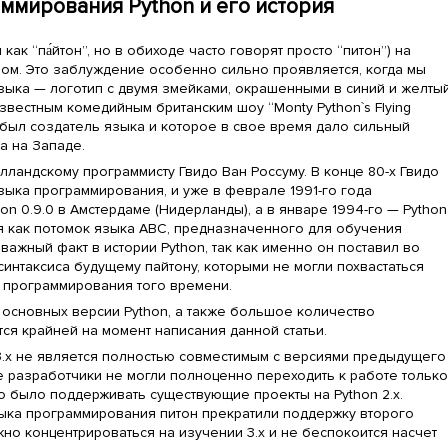
ммирования Python и его история
 как “па́йтон”, но в обиходе часто говорят просто “питон”) на
ном. Это заблуждение особенно сильно проявляется, когда мы
зыка — логотип с двумя змейками, окрашенными в синий и желты
известным комедийным британским шоу “Monty Python`s Flying
 был создатель языка и которое в свое время дало сильный
ра на Западе.
ландскому программисту Гвидо Ван Россуму. В конце 80-х Гвидо
ыка программирования, и уже в феврале 1991-го года
n 0.9.0 в Амстердаме (Нидерланды), а в январе 1994-го — Python
я как потомок языка ABC, предназначенного для обучения
важный факт в истории Python, так как именно он поставил во
 синтаксиса будущему пайтону, которыми не могли похвастаться
программирования того времени.
основных версии Python, а также большое количество
тся крайней на момент написания данной статьи.
3.x не является полностью совместимым с версиями предыдущего
ие разработчики не могли полноценно переходить к работе тольк
о было поддерживать существующие проекты на Python 2.x.
зыка программирования питон прекратили поддержку второго
жно концентрироваться на изучении 3.х и не беспокоится насчет