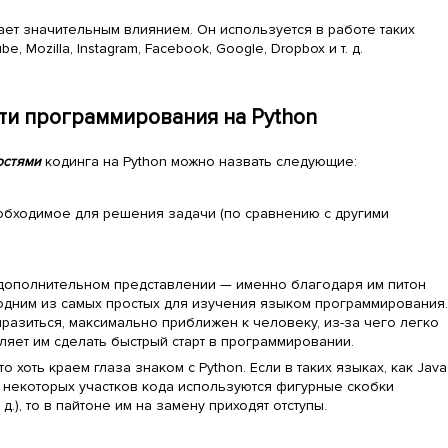
ет значительным влиянием. Он используется в работе таких
 Mozilla, Instagram, Facebook, Google, Dropbox и т. д.
ти программирования на Python
остями
кодинга на Python можно назвать следующие:
обходимое для решения задачи (по сравнению с другими
 дополнительном представлении — именно благодаря им питон
 одним из самых простых для изучения языком программирования
ыразиться, максимально приближен к человеку, из-за чего легко
яет им сделать быстрый старт в программировании.
кто хоть краем глаза знаком с Python. Если в таких языках, как Java
я некоторых участков кода используются фигурные скобки
. д.), то в пайтоне им на замену приходят отступы.