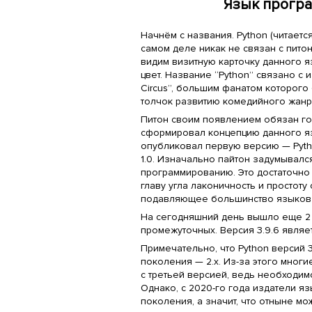
Язык програ
Начнём с названия. Python (читается
самом деле никак не связан с пито
видим визитную карточку данного я
цвет. Название “Python” связано с 
Circus”, большим фанатом которого
толчок развитию комедийного жан
Питон своим появлением обязан гол
сформировал концепцию данного яз
опубликовал первую версию — Pytho
1.0. Изначально пайтон задумывалс
программированию. Это достаточно 
главу угла лаконичность и простоту
подавляющее большинство языков 
На сегодняшний день вышло еще 2 
промежуточных. Версия 3.9.6 являе
Примечательно, что Python версий 
поколения — 2.x. Из-за этого мног
с третьей версией, ведь необходим
Однако, с 2020-го года издатели я
поколения, а значит, что отныне мо