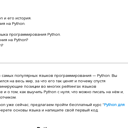
n и его история
.
ия на Python
.
зыка программирования Python
.
ния на Python?
n?
 самых популярных языков программирования — Python. Вы
лся на весь мир, за что его так ценят и почему спустя
оминирующие позиции во многих рейтингах языков
и о том, как выучить Python с нуля, что можно писать на нём и,
ботчиком.
hon уже сейчас, предлагаем пройти бесплатный курс "
Python для
зберете основы языка и напишите свой первый код.