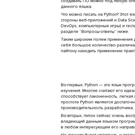
создавать ПО можно под любую опе
данного языка.
Что можно писать на Python? Этот я
стороны веб-приложений и Data Sci
DevOps, компьютерные игры) и тес
разделе “Вопросы-ответы” ниже.
Таким широким полем применения 
себя большое количество различны
пайтону находить применение практ
Во-первых, Python — это язык прог
изучения. Многие считают его идеа
способствует лаконичность, легкая
простоте Python является достаточ
производительность разработчика.
Во-вторых, питон сейчас очень вост
владеющий данным языком программ
в любом интересующем его направ
Не лишним будет упомянуть и хоро