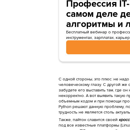
Профессия IT-
самом деле де
алгоритмы и 
Бесплатный вебинар о профессии 
инструментах, зарплатах, карье
С одной стороны, это плюс: не надо
человеческому глазу. С другой же 
забудете его выставить там, где он
некорректно. А вот выявить такую п
объемным кодом и при помощи прос
Python решают данную проблему, по
трудность не является столь актуал
Также, пайтон славится своей
крос
под все известные платформы (Linux