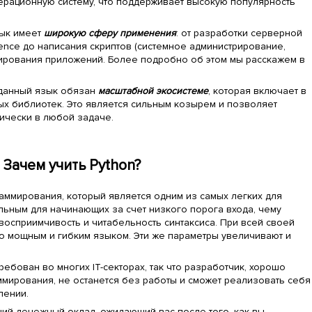
рационную систему, что поддерживает высокую популярность
зык имеет
широкую сферу применения
: от разработки серверной
ence до написания скриптов (системное администрирование,
тирования приложений. Более подробно об этом мы расскажем в
данный язык обязан
масштабной экосистеме
, которая включает в
х библиотек. Это является сильным козырем и позволяет
ически в любой задаче.
Зачем учить Python?
раммирования, который является одним из самых легких для
льным для начинающих за счет низкого порога входа, чему
 восприимчивость и читабельность синтаксиса. При всей своей
но мощным и гибким языком. Эти же параметры увеличивают и
ребован во многих IT-секторах, так что разработчик, хорошо
ирования, не останется без работы и сможет реализовать себя
лении.
ший денежный оклад, ожидающий вас после того, как вы