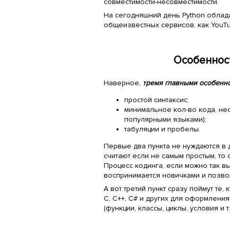
совместимости-несовместимости.
На сегодняшний день Python облада
общеизвестных сервисов, как YouTube,
Особеннос
Наверное,
тремя главными особенн
простой синтаксис;
минимальное кол-во кода, не
популярными языками);
табуляции и пробелы.
Первые два пункта не нуждаются в
считают если не самым простым, то
Процесс кодинга, если можно так в
воспринимается новичками и позвол
А вот третий пункт сразу поймут те, 
C, C++, C# и других для оформлени
(функции, классы, циклы, условия и т