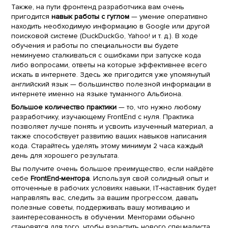
Также, на пути фронтенд разработчика вам очень
пригодится
навык работы с гуглом
— умение оперативно
находить необходимую информацию в Google или другой
поисковой системе (DuckDuckGo, Yahoo! и т. д.). В ходе
обучения и работы по специальности вы будете
неминуемо сталкиваться с ошибками при запуске кода
либо вопросами, ответы на которые эффективнее всего
искать в интернете. Здесь же пригодится уже упомянутый
английский язык — большинство полезной информации в
интернете именно на языке туманного Альбиона.
Большое количество практики
— то, что нужно любому
разработчику, изучающему FrontEnd с нуля. Практика
позволяет лучше понять и усвоить изученный материал, а
также способствует развитию ваших навыков написания
кода. Старайтесь уделять этому минимум 2 часа каждый
день для хорошего результата.
Вы получите очень большое преимущество, если найдёте
себе
FrontEnd-ментора
. Используя свой солидный опыт и
отточенные в рабочих условиях навыки, IT-наставник будет
направлять вас, следить за вашим прогрессом, давать
полезные советы, поддерживать вашу мотивацию и
заинтересованность в обучении. Менторами обычно
становятся для того, чтобы взрастить нового специалиста