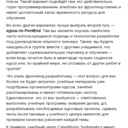
плечи. Такой вариант подойдёт тем, кто действительно
горит программированием, влюблён во фронтенд-стихию и
имеет достаточный запас временного ресурса для
обучения.
Во всех других вариантах лучше выбрать второй путь —
курсы по FrontEnd
. Там вы сможете изучать наиболее
часто использующиеся подходы и технологии разработки
под руководством опытного тренера. Также, вы будете
находиться в группе вместе с другими учащимися, что
добавляет соревновательную перчинку в обучение —
всем ведь хочется быть в авангарде лучших студентов
курса или, по крайней мере, не отставать от других ребят в
группе?
Что учить фронтенд разработчику — этот вопрос для вас
более не будет актуален: учебные материалы уже
подобраны организаторами курсов, занятия
распланированы и имеют оптимальную частоту.
Единственное, что от вас требуется — ответственно
выполнять учебную программу: вовремя делать д/з,
разрабатывать необходимые курсовые проекты, сдавать
тесты (если таковые у учебного центра имеются) для
проверки качества усвоения каждой темы.
К примеру, учебный центр CyberBionic Systematics имеет