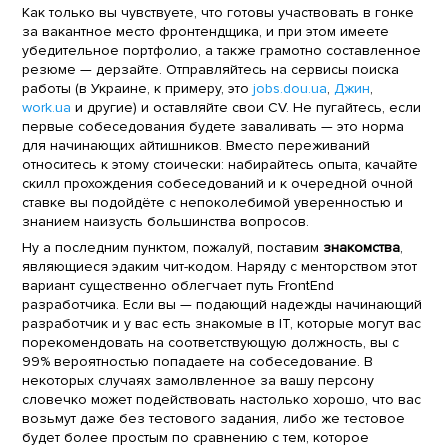
Как только вы чувствуете, что готовы участвовать в гонке
за вакантное место фронтендщика, и при этом имеете
убедительное портфолио, а также грамотно составленное
резюме — дерзайте. Отправляйтесь на сервисы поиска
работы (в Украине, к примеру, это
jobs.dou.ua
,
Джин
,
work.ua
и другие) и оставляйте свои CV. Не пугайтесь, если
первые собеседования будете заваливать — это норма
для начинающих айтишников. Вместо переживаний
относитесь к этому стоически: набирайтесь опыта, качайте
скилл прохождения собеседований и к очередной очной
ставке вы подойдёте с непоколебимой уверенностью и
знанием наизусть большинства вопросов.
Ну а последним пунктом, пожалуй, поставим
знакомства
,
являющиеся эдаким чит-кодом. Наряду с менторством этот
вариант существенно облегчает путь FrontEnd
разработчика. Если вы — подающий надежды начинающий
разработчик и у вас есть знакомые в IT, которые могут вас
порекомендовать на соответствующую должность, вы с
99% вероятностью попадаете на собеседование. В
некоторых случаях замолвленное за вашу персону
словечко может подействовать настолько хорошо, что вас
возьмут даже без тестового задания, либо же тестовое
будет более простым по сравнению с тем, которое