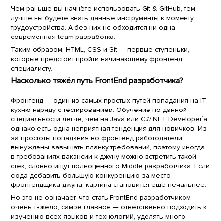
Чем раньше вы начнёте использовать Git & GitHub, тем
лучше вы будете знать данные инструменты к моменту
трудоустройства. А без них не обходится ни одна
современная team-разработка.
Таким образом, HTML, CSS и Git — первые ступеньки,
которые предстоит пройти начинающему фронтенд
специалисту.
Насколько тяжёл путь FrontEnd разработчика?
Фронтенд — один из самых простых путей попадания на IT-
кухню наряду с тестированием. Обучение по данной
специальности легче, чем на Java или C#/.NET Developer`a,
однако есть одна неприятная тенденция для новичков. Из-
за простоты попадания во фронтенд работодатели
вынуждены завышать планку требований, поэтому иногда
в требованиях вакансии к джуну можно встретить такой
стек, словно ищут полноценного Middle разработчика. Если
сюда добавить большую конкуренцию за место
фронтендщика-джуна, картина становится ещё печальнее.
Но это не означает, что стать FrontEnd разработчиком
очень тяжело; самое главное — ответственно подходить к
изучению всех языков и технологий, уделять много