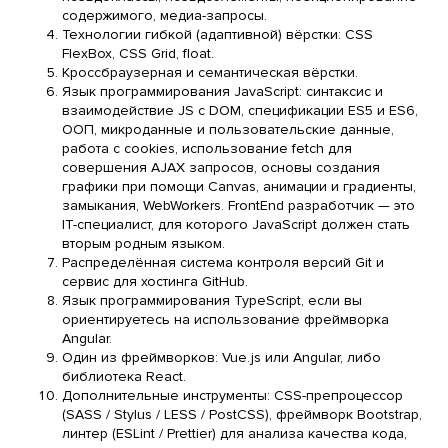
содержимого, медиа-запросы.
Технологии гибкой (адаптивной) вёрстки: CSS
FlexBox, CSS Grid, float.
Кроссбраузерная и семантическая вёрстки.
Язык программирования JavaScript: синтаксис и
взаимодействие JS с DOM, спецификации ES5 и ES6,
ООП, микроданные и пользовательские данные,
работа с cookies, использование fetch для
совершения AJAX запросов, основы создания
графики при помощи Canvas, анимации и градиенты,
замыкания, WebWorkers. FrontEnd разработчик — это
IT-специалист, для которого JavaScript должен стать
вторым родным языком.
Распределённая система контроля версий Git и
сервис для хостинга GitHub.
Язык программирования TypeScript, если вы
ориентируетесь на использование фреймворка
Angular.
Один из фреймворков: Vue.js или Angular, либо
библиотека React.
Дополнительные инструменты: CSS-препроцессор
(SASS / Stylus / LESS / PostCSS), фреймворк Bootstrap,
линтер (ESLint / Prettier) для анализа качества кода,