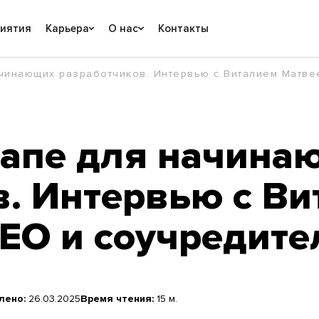
риятия
Карьера
О нас
Контакты
ачинающих разработчиков. Интервью с Виталием Матв
ртапе для начина
в. Интервью с В
ЕО и соучредите
лено:
26.03.2025
Время чтения:
15 м.