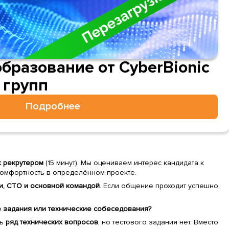
образование от CyberBionic
 групп
Подробнее
с рекрутером
(15 минут). Мы оцениваем интерес кандидата к
 комфортность в определённом проекте.
и, CTO и основной командой
. Если общение проходит успешно,
е задания или технические собеседования?
ть
ряд технических вопросов
, но тестового задания нет. Вместо