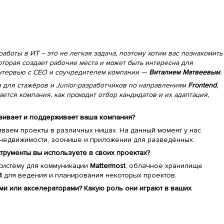
работы в ИТ – это не легкая задача, поэтому хотим вас познакомить
оторая создает рабочие места и может быть интересна для
нтервью с CEO и соучредителем компании —
Виталием Матвеевым
.
и для стажёров и Junior-разработчиков по направлениям
Frontend
,
мается компания, как проходит отбор кандидатов и их адаптация,
звивает и поддерживает ваша компания?
виваем проекты в различных нишах. На данный момент у нас
 недвижимости, зоонише и приложении для разведённых.
струменты вы используете в своих проектах?
 систему для коммуникации
Mattermost
, облачное хранилище
t
для ведения и планирования некоторых проектов.
ами или акселераторами? Какую роль они играют в ваших