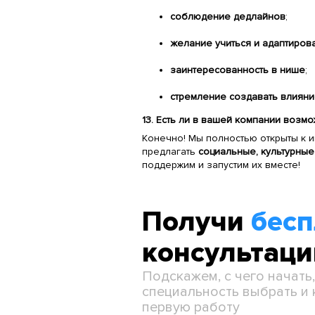
соблюдение дедлайнов
;
желание учиться и адаптиров
заинтересованность в нише
;
стремление создавать влияние
13. Есть ли в вашей компании возм
Конечно! Мы полностью открыты к и
предлагать
социальные, культурные
поддержим и запустим их вместе!
Получи
бес
консультац
Подскажем, с чего начать
специальность выбрать и 
первую работу