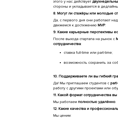
этого у нас действует
двухнедельны
стороны и укладывается в дедлайны
8. Могут ли стажёры или молодые с
Да, с первого дня они работают на
движемся к достижению
MVP
.
9. Какие карьерные перспективы ес
После выхода стартапа на рынок с
сотрудничества
:
ставка full-time или part-time;
возможность сохранить за со
10. Поддерживаете ли вы гибкий гр
Да! Мы приглашаем студентов с
part
работу с другими проектами или об
11. Какой формат сотрудничества вы
Мы работаем
полностью удалённо
.
12. Какие качества и профессионал
Мы ценим: