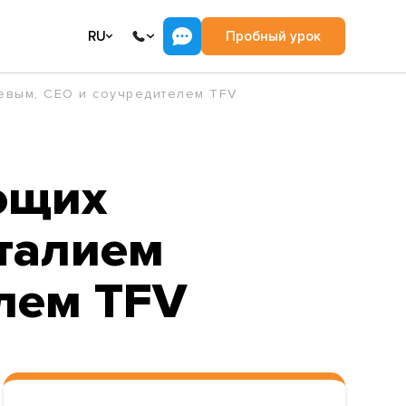
RU
Пробный урок
еевым, СЕО и соучредителем TFV
ющих
италием
лем TFV