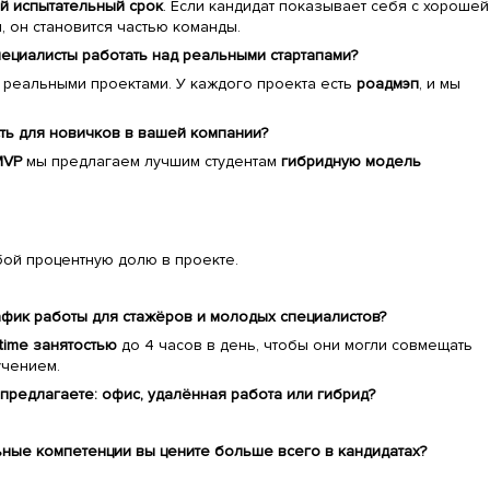
й испытательный срок
. Если кандидат показывает себя с хорошей
, он становится частью команды.
пециалисты работать над реальными стартапами?
д реальными проектами. У каждого проекта есть
роадмэп
, и мы
ть для новичков в вашей компании?
MVP
мы предлагаем лучшим студентам
гибридную модель
бой процентную долю в проекте.
афик работы для стажёров и молодых специалистов?
-time занятостью
до 4 часов в день, чтобы они могли совмещать
учением.
 предлагаете: офис, удалённая работа или гибрид?
ьные компетенции вы цените больше всего в кандидатах?