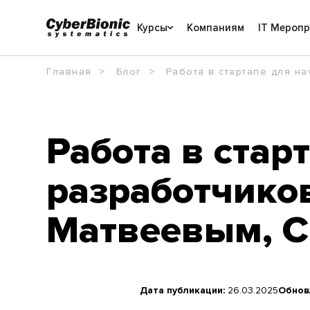
Курсы
Компаниям
IT Мероп
Главная
Блог
Работа в стартапе для н
Работа в ста
разработчико
Матвеевым, С
Дата публикации:
26.03.2025
Обнов