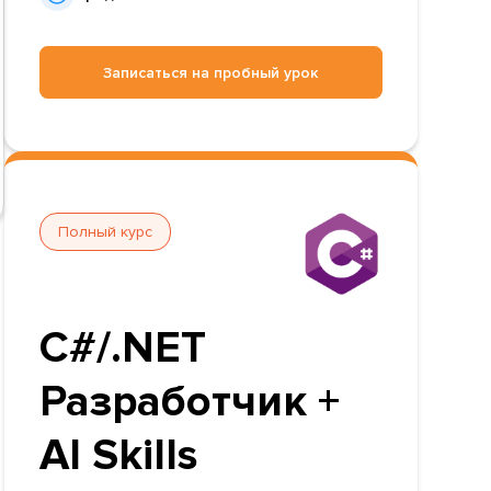
Записаться на пробный урок
Полный курс
C#/.NET
Разработчик +
AI Skills