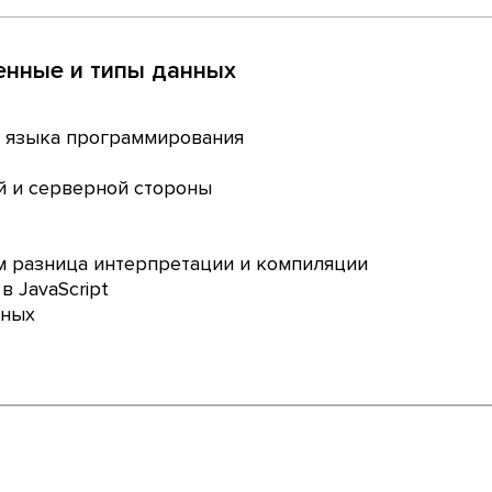
менные и типы данных
го языка программирования
й и серверной стороны
ем разница интерпретации и компиляции
в JavaScript
нных