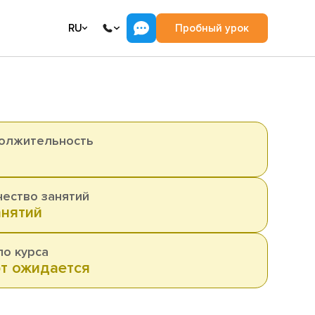
RU
Пробный урок
олжительность
.
чество занятий
анятий
ло курса
т ожидается