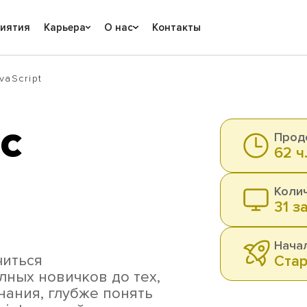
риятия
Карьера
О нас
Контакты
vaScript
с
Прод
62 ч
Коли
31 з
Нача
читься
Стар
лных новичков до тех,
нания, глубже понять