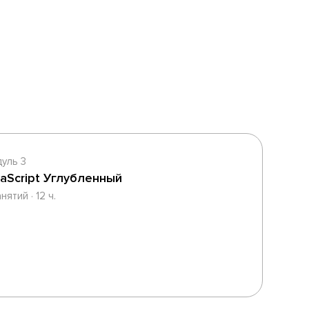
уль 3
vaScript Углубленный
нятий · 12 ч.