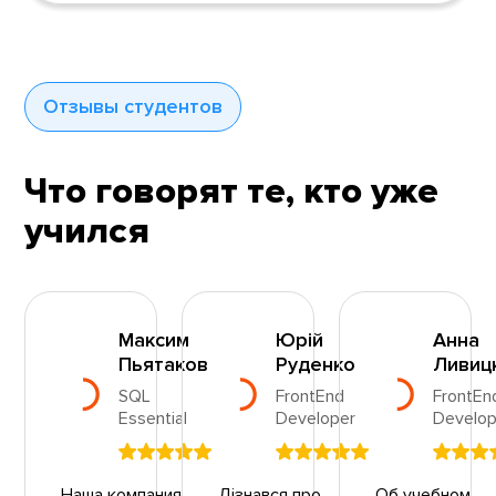
Отзывы студентов
Что говорят те, кто уже
учился
Максим
Юрій
Анна
Пьятаков
Руденко
Ливиц
SQL
FrontEnd
FrontEn
Essential
Developer
Develop
Наша компания
Дізнався про
Об учебном