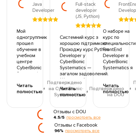
Java
Full-stack
FrontEn
Developer
developer
Develop
(JS, Python)
Мой
О наборе на
одногруппник
Системний курс з
курс по
прошел
хорошою підтримкою
специальности
обучение в
Проходжу курс Python
FrontEnd
учебном
Developer у
Developer в
центре
CyberBionic
CyberBionic
CyberBionic
Systematics —
Systematics я
Systematics.
загалом задоволений.
узнал из
Ему очень
Що сподобалось:
емейл
Подтверждено
Читать
Читать
понравилось.
рассылки
на CyberBionic
Читать
Подтверждено
Матеріали
полностью
полностью
По описанию
DOU.ua.
Systematics
полностью
на DOU
добре
центра и
Материал
структуровані,
советам я
курса давался
логічна
тоже
относительно
Отзывы с DOU
послідовність
записался на
легко. На
4.5/5
просмотреть все
тем
курсы, а
курсе тренер
Отзывы с Facebook
Тренери-
именно по
подавал
96%
просмотреть все
практики, які
Java
материал