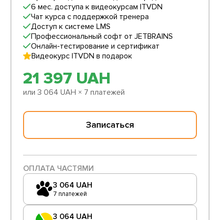
допомагає з
усердно над
6 мес. доступа к видеокурсам ITVDN
резюме та
материалом и
Чат курса с поддержкой тренера
підготовкою до
тогда будет
Доступ к системе LMS
співбесід
результат.
Профессиональный софт от JETBRAINS
Курс регулярно
Онлайн-тестирование и сертификат
оновлюється
Видеокурс ITVDN в подарок
Для кого підійде:
21 397
UAH
Як для новачків, так і
для тих, хто
или
3 064
UAH
× 7 платежей
перекваліфіковується.
Підхід системний —
вчать не просто
Записаться
писати код, а
структурувати
проєкти,
документувати,
дотримуватись best
ОПЛАТА ЧАСТЯМИ
practices.
3 064
UAH
Рекомендую тим, хто
7 платежей
цінує якість матеріалів
і підтримку в процесі
навчання.
3 064
UAH