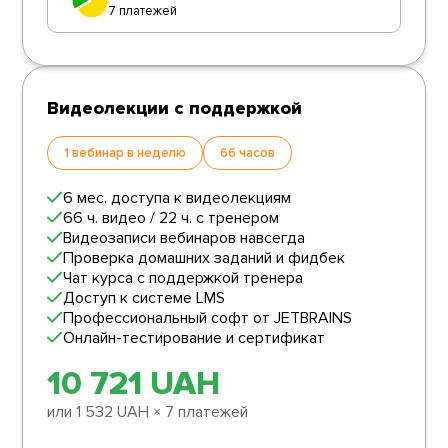
В процесі навчання
7 платежей
для активних
студентів
передбачені
несподівані приємні
Видеолекции с поддержкой
бонуси)
1 вебинар в неделю
66 часов
6 мес. доступа к видеолекциям
66 ч. видео / 22 ч. с тренером
Видеозаписи вебинаров навсегда
Проверка домашних заданий и фидбек
Чат курса с поддержкой тренера
Доступ к системе LMS
Профессиональный софт от JETBRAINS
Онлайн-тестирование и сертификат
10 721
UAH
или
1 532
UAH
× 7 платежей