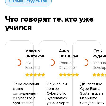
Отзывы студентов
Что говорят те, кто уже
учился
Максим
Анна
Юрій
Пьятаков
Ливицкая
Руден
SQL
FrontEnd
FrontEn
Essential
Developer
Develop
Наша компания
Об учебном
Дізнався про
давно
центре
CyberBionic
сотрудничает
CyberBionic
Systematics з
с CyberBionic
Systematics
інтернету.
Systematics.
узнала через
Спеціальність