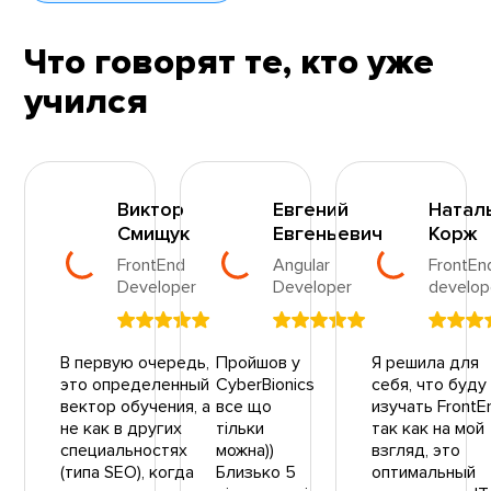
Что говорят те, кто уже
учился
Виктор
Евгений
Натал
Смищук
Евгеньевич
Корж
FrontEnd
Angular
FrontEn
Developer
Developer
develop
В первую очередь,
Пройшов у
Я решила для
это определенный
CyberBionics
себя, что буду
вектор обучения, а
все що
изучать FrontE
не как в других
тільки
так как на мой
специальностях
можна))
взгляд, это
(типа SEO), когда
Близько 5
оптимальный