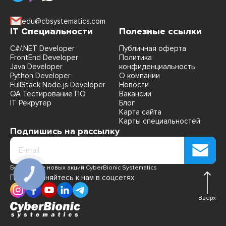
edu@cbsystematics.com
IT Специальности
Полезные ссылки
C#/.NET Developer
Публичная оферта
FrontEnd Developer
Политика
Java Developer
конфиденциальность
Python Developer
О компании
FullStack Node.js Developer
Новости
QA Тестирование ПО
Вакансии
IT Рекрутер
Блог
Карта сайта
Карты специальностей
Подпишись на рассылку
Будь в курсе новых акций CyberBionic Systematics
Присоединяйтесь к нам в соцсетях
Вверх