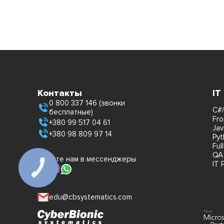
Контакты
IT
0 800 337 146 (звонки
C#/
бесплатные)
Fro
+380 99 517 04 61
Jav
+380 98 809 97 14
Pyt
Ful
QA
Пишите нам в мессенджеры
IT 
edu@cbsystematics.com