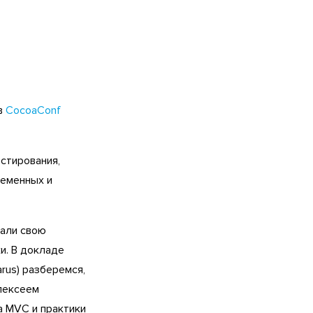
ов
CocoaConf
естирования,
ременных и
зали свою
и. В докладе
arus) разберемся,
Алексеем
 MVC и практики