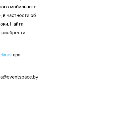
ного мобильного
 в частности об
оки. Найти
 приобрести
larus
при
ila@eventspace.by