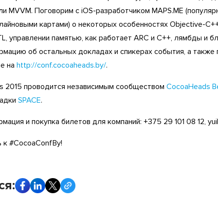
ли MVVM. Поговорим c iOS-разработчиком MAPS.ME (популяр
айновыми картами) о некоторых особенностях Objective-C++,
L, управлении памятью, как работает ARC и C++, лямбды и бл
мацию об остальных докладах и спикерах события, а также
те на
http://conf.cocoaheads.by/
.
us 2015 проводится независимым сообществом
CocoaHeads Be
щадки
SPACE
.
мация и покупка билетов для компаний: +375 29 101 08 12, yu
 к #CocoaConfBy!
ся: