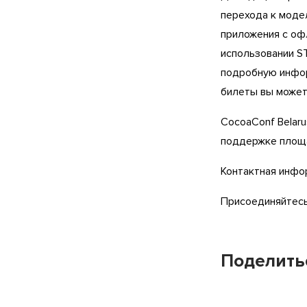
перехода к моде
приложения c офл
использовании ST
подробную инфор
билеты вы може
CocoaConf Belar
поддержке пло
Контактная инфор
Присоединяйтесь
Поделить