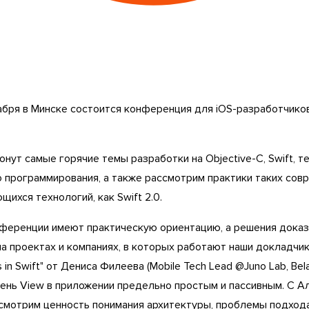
кабря в Минске состоится конференция для iOS-разработчик
нут самые горячие темы разработки на Objective-C, Swift, т
 программирования, а также рассмотрим практики таких сов
щихся технологий, как Swift 2.0.
ференции имеют практическую ориентацию, а решения дока
а проектах и компаниях, в которых работают наши докладчик
s in Swift" от Дениса Филеева (Mobile Tech Lead @Juno Lab, Bel
вень View в приложении предельно простым и пассивным. С 
мотрим ценность понимания архитектуры, проблемы подхода