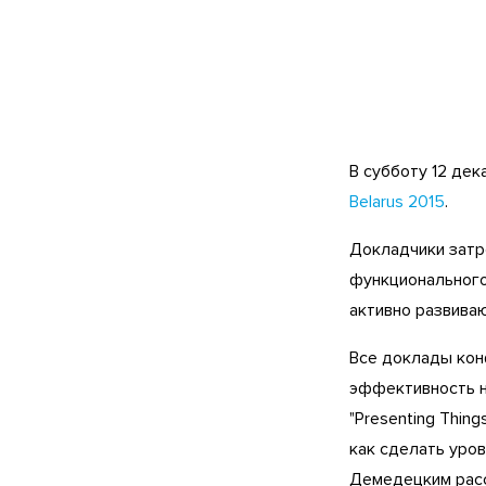
В субботу 12 де
Belarus 2015
.
Докладчики затро
функционального
активно развиваю
Все доклады кон
эффективность н
"Presenting Thing
как сделать уро
Демедецким расс