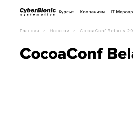
Курсы
Компаниям
IT Мероп
Главная
Новости
CocoaConf Belarus 20
CocoaConf Bel