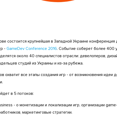
вове состоится крупнейшая в Западной Украине конференция 
гр -
GameDev Conference 2016
. Событие соберет более 400 у
делятся около 40 специалистов отрасли: девелоперов, диза
дельцев студий из Украины и из-за рубежа.
в охватит все этапы создания игр - от возникновения идеи д
и.
йдет в 5 потоков:
iness - о монетизации и локализации игр, организации game
работников, маркетинговые стратегии.