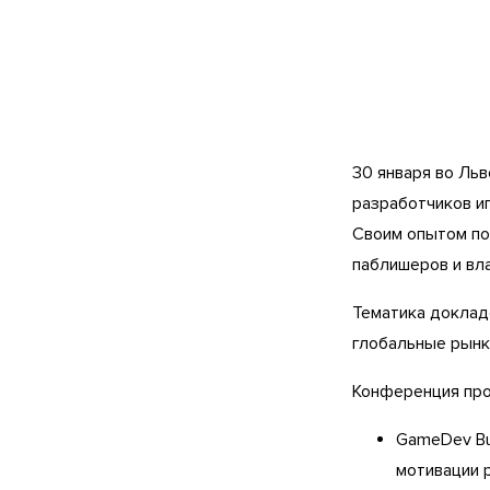
30 января во Ль
разработчиков и
Своим опытом по
паблишеров и вла
Тематика докладо
глобальные рынк
Конференция про
GameDev Bus
мотивации 