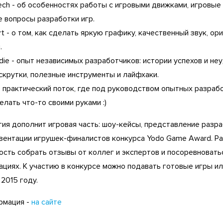
ch - об особенностях работы с игровыми движками, игровые 
е вопросы разработки игр.
 - о том, как сделать яркую графику, качественный звук, ор
.
ie - опыт независимых разработчиков: истории успехов и не
скрутки, полезные инструменты и лайфхаки.
- практический поток, где под руководством опытных разраб
лать что-то своими руками :)
ия дополнит игровая часть: шоу-кейсы, представление разр
зентации игрушек-финалистов конкурса Yodo Game Award. Р
сть собрать отзывы от коллег и экспертов и посоревноватьс
ациях. К участию в конкурсе можно подавать готовые игры ил
2015 году.
рмация -
на сайте