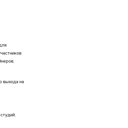
для
частников.
йнеров,
о выхода на
-студий,