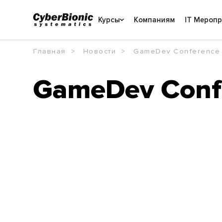
Курсы
Компаниям
IT Мероп
Главная
Новости
GameDev Conference
GameDev Conf