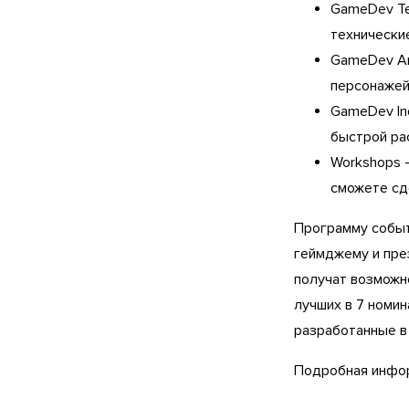
GameDev Te
технически
GameDev Art
персонажей
GameDev Ind
быстрой ра
Workshops 
сможете сде
Программу событ
геймджему и пре
получат возможно
лучших в 7 номин
разработанные в 
Подробная инфо