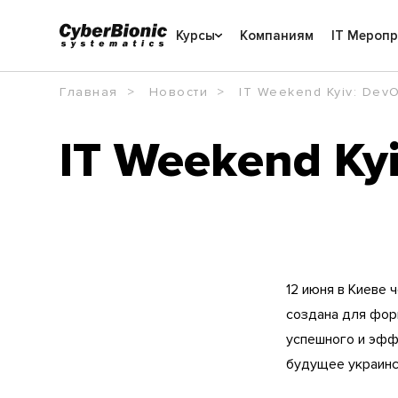
Курсы
Компаниям
IT Мероп
Главная
Новости
IT Weekend Kyiv: DevO
IT Weekend Kyi
12 июня в Киеве
создана для фор
успешного и эффе
будущее украинс