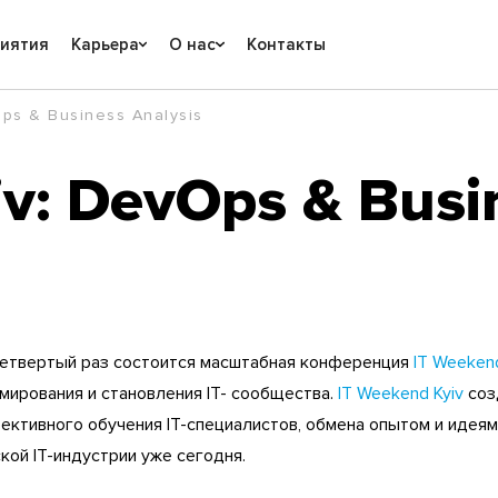
риятия
Карьера
О нас
Контакты
ps & Business Analysis
v: DevOps & Busi
 четвертый раз состоится масштабная конференция
IT Weekend
мирования и становления ІТ- сообщества.
IT Weekend Kyiv
соз
ктивного обучения ІТ-специалистов, обмена опытом и идеями
кой ІТ-индустрии уже сегодня.