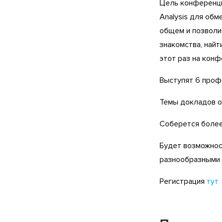
Цель конференци
Analysis для обм
общем и позволит
знакомства, найт
этот раз на кон
Выступят 6 проф
Темы докладов о
Соберется более
Будет возможнос
разнообразными б
Регистрация
тут