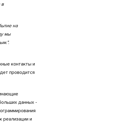
 в
бытие на
ду мы
м.".
жные контакты и
удет проводится
чинающие
больших данных -
программирования
м к реализации и