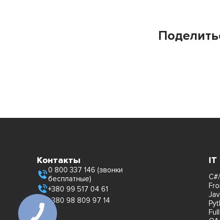
Поделить
Контакты
IT
0 800 337 146 (звонки
C#/
бесплатные)
Fro
+380 99 517 04 61
Jav
+380 98 809 97 14
Pyt
Ful