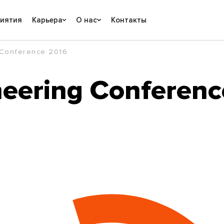
риятия
Карьера
О нас
Контакты
 Conference 2016
neering Conferenc