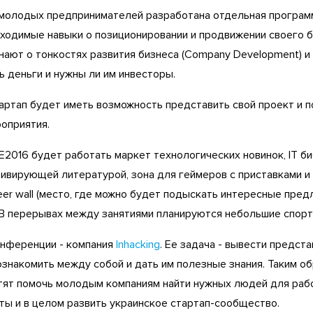
 молодых предпринимателей разработана отдельная программ
бходимые навыки о позиционировании и продвижении своего б
узнают о тонкостях развития бизнеса (Company Development) и 
 деньги и нужны ли им инвесторы.
артап будет иметь возможность представить свой проект и 
роприятия.
E2016 будет работать маркет технологических новинок, IT б
ивирующей литературой, зона для геймеров с приставками и
eer wall (место, где можно будет подыскать интересные пред
 В перерывах между занятиями планируются небольшие спорт
нференции - компания
Inhacking
. Ее задача - вывести предст
познакомить между собой и дать им полезные знания. Таким о
тят помочь молодым компаниям найти нужных людей для раб
ты и в целом развить украинское стартап-сообщество.