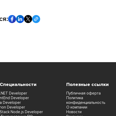
ся:
 Специальности
Полезные ссылки
.NET Developer
Публичная оферта
ntEnd Developer
Политика
a Developer
конфиденциальность
hon Developer
О компании
lStack Node.js Developer
Новости