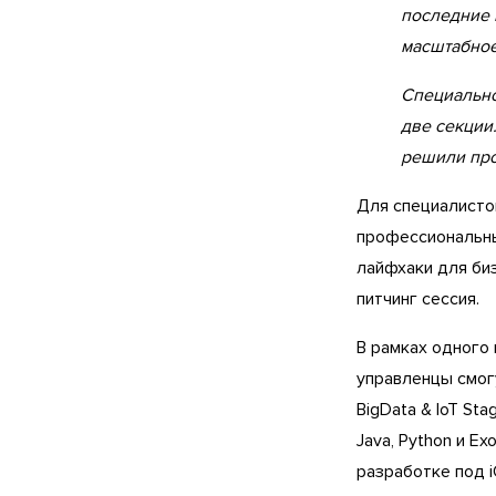
последние 
масштабное
Специально
две секции.
решили про
Для специалисто
профессиональны
лайфхаки для биз
питчинг сессия.
В рамках одного
управленцы смог
BigData & IoT St
Java, Python и Exo
разработке под iO