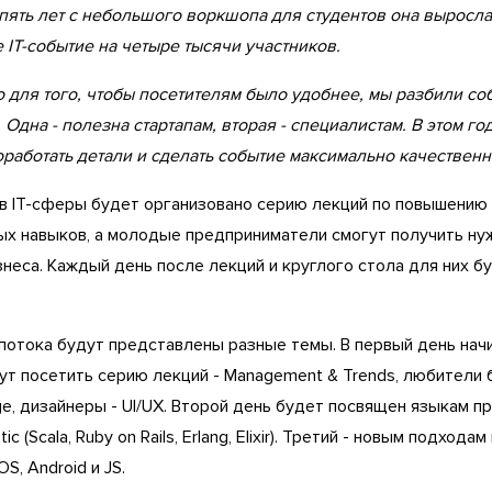
пять лет с небольшого воркшопа для студентов она выросла
 IT-событие на четыре тысячи участников.
 для того, чтобы посетителям было удобнее, мы разбили со
 Одна - полезна стартапам, вторая - специалистам. В этом го
работать детали и сделать событие максимально качественны
в IT-сферы будет организовано серию лекций по повышению
х навыков, а молодые предприниматели смогут получить ну
неса. Каждый день после лекций и круглого стола для них б
 потока будут представлены разные темы. В первый день на
ут посетить серию лекций - Management & Trends, любители 
age, дизайнеры - UI/UX. Второй день будет посвящен языкам 
tic (Scala, Ruby on Rails, Erlang, Elixir). Третий - новым подхода
S, Android и JS.