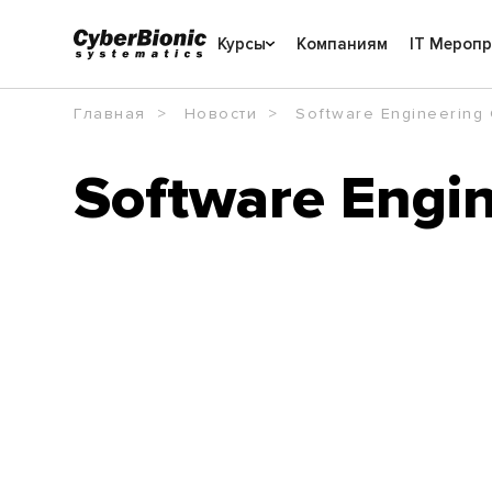
Курсы
Компаниям
IT Мероп
Главная
Новости
Software Engineering
Software Engi