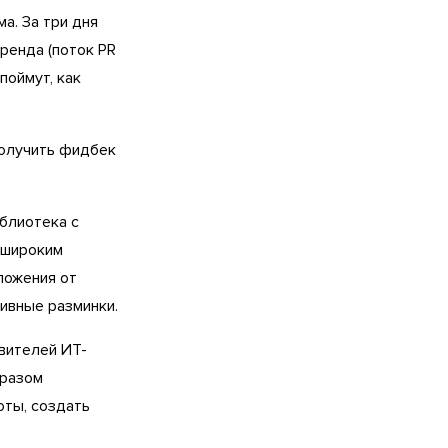
а. За три дня
ренда (поток PR
поймут, как
получить фидбек
иблиотека с
 широким
ложения от
ивные разминки.
авителей ИТ-
бразом
оты, создать