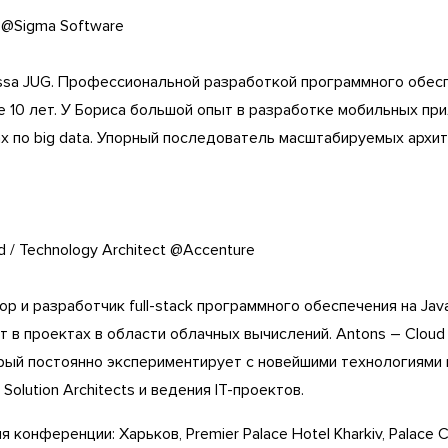
t @Sigma Software
sa JUG. Профессиональной разработкой программного обес
е 10 лет. У Бориса большой опыт в разработке мобильных пр
х по big data. Упорный последователь масштабируемых архит
d / Technology Architect @Accenture
тор и разработчик full-stack программного обеспечения на Jav
ет в проектах в области облачных вычислений. Antons – Clou
орый постоянно экспериментирует с новейшими технологиями 
Solution Architects и ведения ІТ-проектов.
 конференции: Харьков, Premier Palace Hotel Kharkiv, Palace C