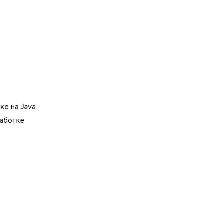
ке на Java
работке