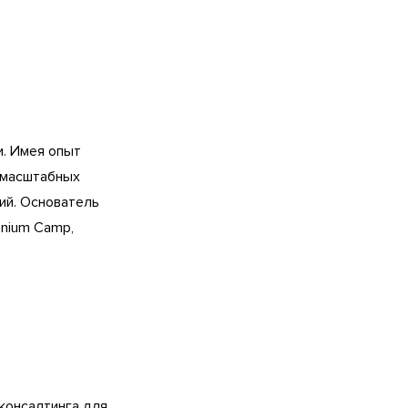
и. Имея опыт
и масштабных
ий. Основатель
enium Camp,
 консалтинга для