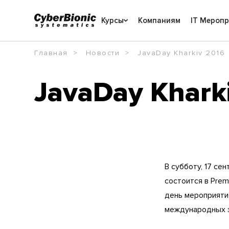
Курсы
Компаниям
IT Мероп
Главная
Новости
JavaDay Kharkiv 2016
JavaDay Khark
В субботу, 17 се
состоится в Prem
день мероприяти
международных э