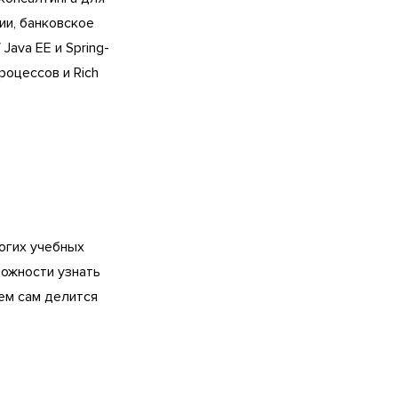
ии, банковское
Java EE и Spring-
роцессов и Rich
ногих учебных
можности узнать
ем сам делится