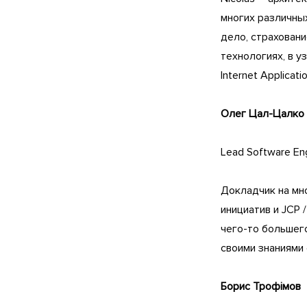
многих различных
дело, страховани
технологиях, в у
Internet Applicati
Олег Цал-Цалко
Lead Software E
Докладчик на мно
инициатив и JCP 
чего-то большего
своими знаниями 
Борис Трофімов