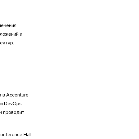
печения
иложений и
ектур.
a в Accenture
d и DevOps
и проводит
onference Hall