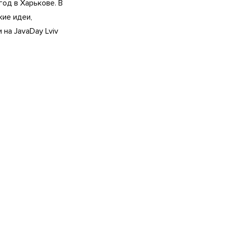
од в Харькове. В
кие идеи,
на JavaDay Lviv