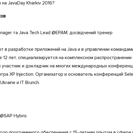
 на JavaDay Kharkiv 2016?
ков
Manager та Java Tech Lead @EPAM, досвідчений тренер
т в разработке приложений на Java и в управлении командам
е 12 лет, специализируется на комплексном распространени
й участник и докладчик на многих международных конференц
тра XP Injection. Организатор и основатель конференций Sel
Ukraine и IT Brunch.
t @SAP Hybris
ктор программного обеспечения с 15-летним опытом в сфере