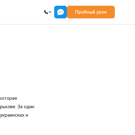
Пробный урок
 которая
арькове. За один
украинских и