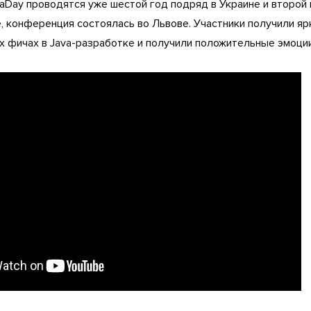
Day проводятся уже шестой год подряд в Украине и второй г
е, конференция состоялась во Львове. Участники получили яр
 фичах в Java-разработке и получили положительные эмоции 