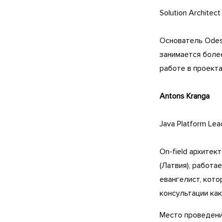
Solution Architec
Основатель Odes
занимается боле
работе в проекта
Antons Kranga
Java Platform Lea
On-field архитек
(Латвия), работа
евангелист, кот
консультации как 
Место проведения