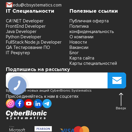
edu@cbsystematics.com
IT Специальности
Полезные ссылки
C#/.NET Developer
Публичная оферта
FrontEnd Developer
Политика
Java Developer
конфиденциальность
Python Developer
О компании
FullStack Node.js Developer
Новости
QA Тестирование ПО
Вакансии
IT Рекрутер
Блог
Карта сайта
Карты специальностей
Подпишись на рассылку
Будь в курсе новых акций CyberBionic Systematics
Присоединяйтесь к нам в соцсетях
Вверх