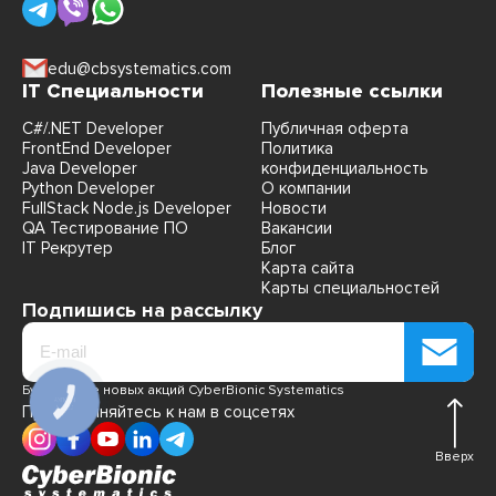
edu@cbsystematics.com
IT Специальности
Полезные ссылки
C#/.NET Developer
Публичная оферта
FrontEnd Developer
Политика
Java Developer
конфиденциальность
Python Developer
О компании
FullStack Node.js Developer
Новости
QA Тестирование ПО
Вакансии
IT Рекрутер
Блог
Карта сайта
Карты специальностей
Подпишись на рассылку
Будь в курсе новых акций CyberBionic Systematics
КНОПКА
Присоединяйтесь к нам в соцсетях
СВЯЗИ
Вверх