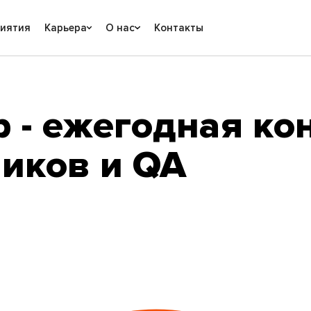
риятия
Карьера
О нас
Контакты
p - ежегодная к
чиков и QA