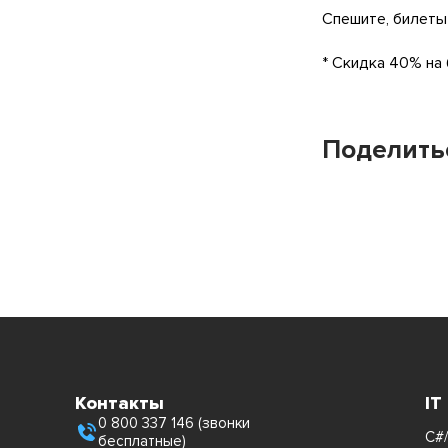
Спешите, билеты
* Скидка 40% на
Поделить
Контакты
IT
0 800 337 146 (звонки
C#/
бесплатные)