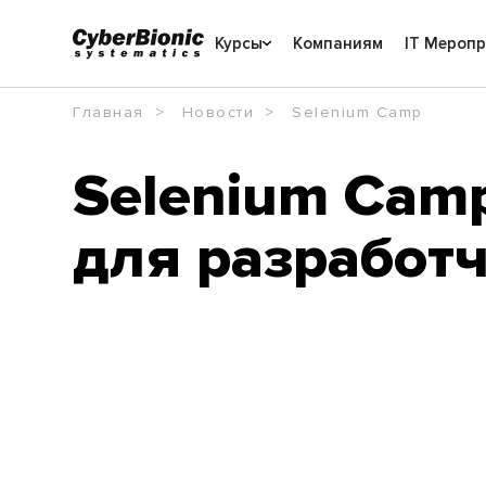
Курсы
Компаниям
IT Мероп
Главная
Новости
Selenium Camp
Selenium Cam
для разработ