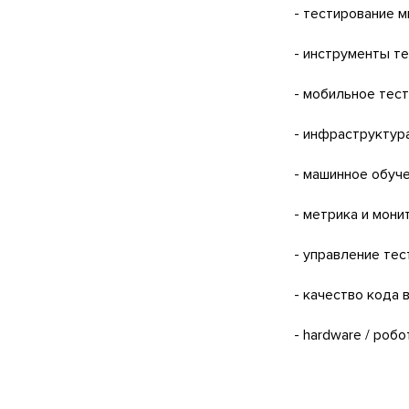
- тестирование м
- инструменты тес
- мобильное тест
- инфраструктура
- машинное обуче
- метрика и мони
- управление тес
- качество кода 
- hardware / робот