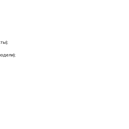
ты);
одели);