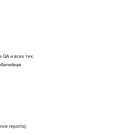
QA и всех тех,
юбилейная
ce reports);