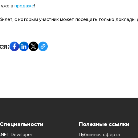
 уже в
продаже
!
 билет, с которым участник может посещать только доклады 
ся:
 Специальности
Полезные ссылки
.NET Developer
Публичная оферта