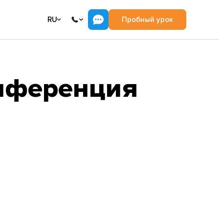
RU
Пробный урок
онференция