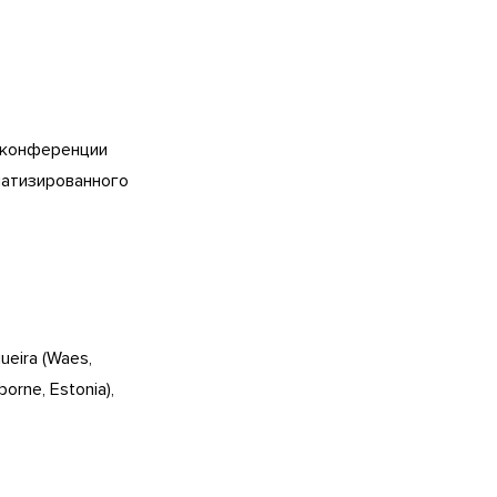
 конференции
матизированного
gueira (Waes,
orne, Estonia),