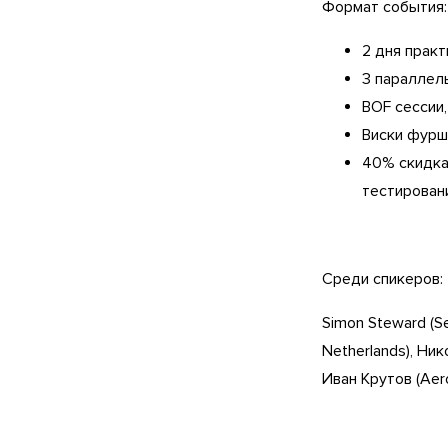
Формат события:
2 дня прак
3 параллел
BOF сессии
Виски фурш
40% скидка
тестировани
Среди спикеров:
Simon Steward (Sel
Netherlands), Ник
Иван Крутов (Aer