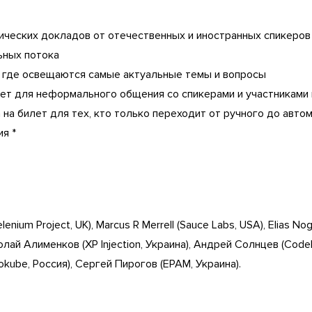
тических докладов от отечественных и иностранных спикеров
ьных потока
, где освещаются самые актуальные темы и вопросы
ет для неформального общения со спикерами и участниками
 на билет для тех, кто только переходит от ручного до авто
я *
enium Project, UK), Marcus R Merrell (Sauce Labs, USA), Elias No
олай Алименков (XP Injection, Украина), Андрей Солнцев (Codeb
okube, Россия), Сергей Пирогов (EPAM, Украина).