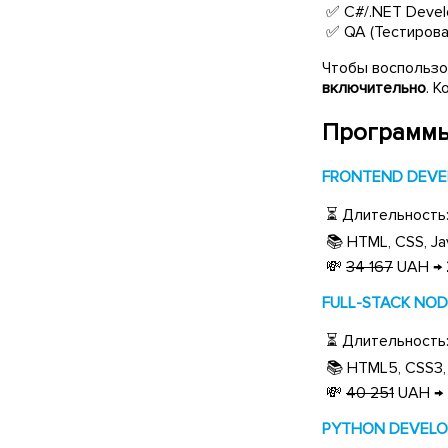
✅ C#/.NET Devel
✅ QA (Тестирова
Чтобы воспользо
включительно
. 
Программы
FRONTEND DEVELO
⏳ Длительность: 
📚 HTML, CSS, Java
💸
34 167
UAH →
FULL-STACK NODE.
⏳ Длительность: 
📚 HTML5, CSS3, J
💸
40 251
UAH →
PYTHON DEVELOPE