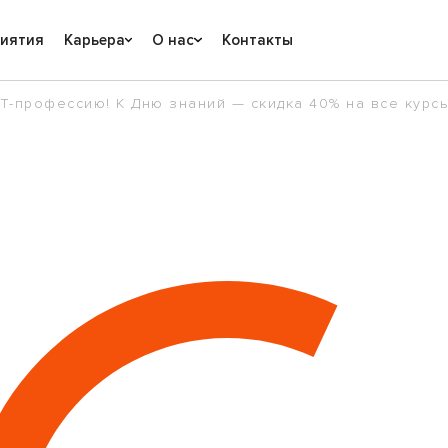
риятия
Карьера
О нас
Контакты
T-профессию! К Дню знаний — скидка 40% на все курс