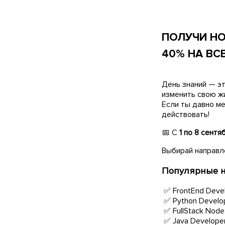
ПОЛУЧИ НО
40% НА ВС
День знаний — эт
изменить свою ж
Если ты давно м
действовать!
📅 С
1 по 8 сентя
Выбирай направле
Популярные н
✅ FrontEnd Deve
✅ Python Develo
✅ FullStack Node
✅ Java Develope