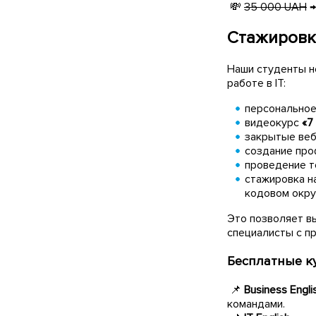
💸
35 000 UAH
Стажировка
Наши студенты н
работе в IT:
персональное
видеокурс
«7
закрытые веб
создание про
проведение т
стажировка н
кодовом окру
Это позволяет в
специалисты с п
Бесплатные ку
📌
Business Engli
командами.