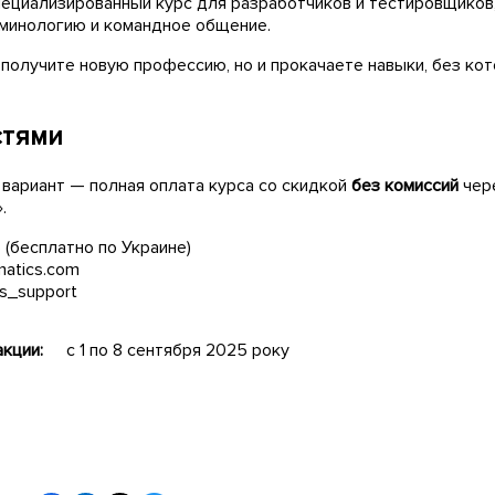
ециализированный курс для разработчиков и тестировщиков,
минологию и командное общение.
 получите новую профессию, но и прокачаете навыки, без ко
стями
вариант — полная оплата курса со скидкой
без комиссий
чер
.
 (бесплатно по Украине)
atics.com
s_support
кции:
с 1 по 8 сентября 2025 року