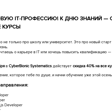
ВУЮ IT-ПРОФЕССИЮ! К ДНЮ ЗНАНИЙ — 
Е КУРСЫ
о не только про школу или университет. Это про новый стар
изнь.
ечтаешь о карьере в IT или хочешь повысить квалификацию —
бря
в
CyberBionic Systematics
действует
скидка 40% на все к
ние, которое тебе по душе, и начни обучение уже этой осень
аправления:
loper
per
.js Developer
r