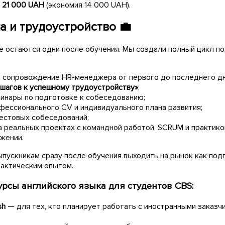
→
21 000
UAH
(экономия 14 000 UAH).
 и трудоустройство 💼
е остаются одни после обучения. Мы создали полный цикл по
 сопровождение HR-менеджера от первого до последнего дн
 шагов к успешному трудоустройству»
;
инары по подготовке к собеседованию;
фессионального CV и индивидуального плана развития;
естовых собеседований;
а реальных проектах с командной работой, SCRUM и практик
жении.
ыпускникам сразу после обучения выходить на рынок как по
рактическим опытом.
рсы английского языка для студентов CBS:
sh
— для тех, кто планирует работать с иностранными заказч