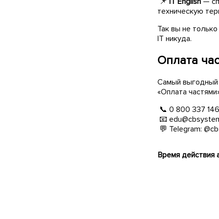
📌
IT English
— сп
техническую тер
Так вы не только
IT никуда.
Оплата ча
Самый выгодный 
«Оплата частями»
📞 0 800 337 146
📧 edu@cbsystem
💬 Telegram: @cb
Время действия а