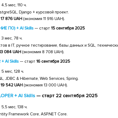
,5 мес, 110 ч.
ostgreSQL, Django + курсовой проект.
→
17 876
UAH
(экономия 11 916 UAH).
Е ПО) + AI Skills
— старт
15 сентября 2025
3 мес, 78 ч.
ов в IT, ручное тестирование, базы данных и SQL, техническ
13 084 UAH
(экономия 8 708 UAH).
 AI Skills
— старт
16 сентября 2025
5 мес, 128 ч.
QL, JDBC & Hibernate, Web Services, Spring.
→
19 542 UAH
(экономия 13 000 UAH).
PER + AI Skills
— старт
22
сентября 2025
5,5 мес, 138 ч.
Entity Framework Core, ASP.NET Core.