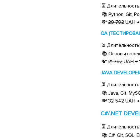
⏳ Длительность: 4
📚 Python, Git, P
💸
29 792
UAH 
QA (ТЕСТИРОВАНИ
⏳ Длительность: 
📚 Основы проект
💸
21 792
UAH →
JAVA DEVELOPER +
⏳ Длительность: 
📚 Java, Git, MyS
💸
32 542
UAH 
C#/.NET DEVELO
⏳ Длительность: 
📚 C#, Git, SQL, 