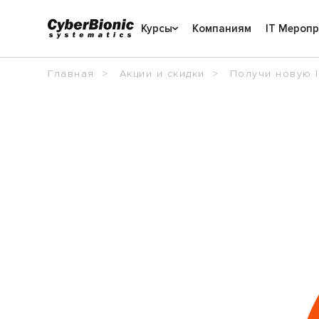
Курсы
Компаниям
IT Мероп
Главная
Акции и скидки
Получи новую I