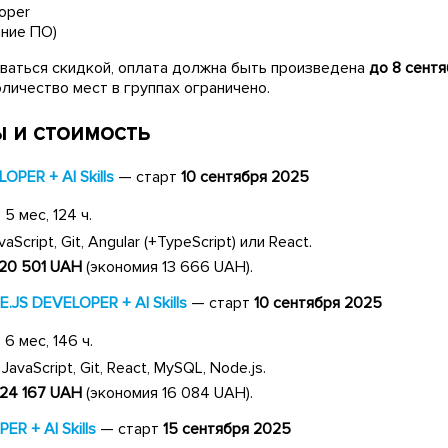
oper
ние ПО)
ваться скидкой, оплата должна быть произведена
до 8 сент
Количество мест в группах ограничено.
 и стоимость
PER + AI Skills
— старт
10 сентября 2025
5 мес, 124 ч.
Script, Git, Angular (+TypeScript) или React.
20 501
UAH
(экономия 13 666 UAH).
JS DEVELOPER + AI Skills
— старт
10 сентября 2025
6 мес, 146 ч.
avaScript, Git, React, MySQL, Node.js.
24 167 UAH
(экономия 16 084 UAH).
R + AI Skills
— старт
15 сентября 2025