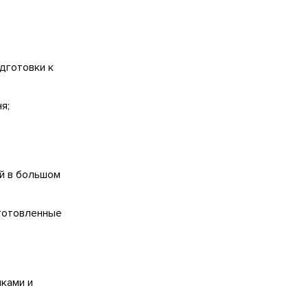
дготовки к
я;
ой в большом
дготовленные
иками и