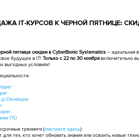
ДАЖА IT-КУРСОВ К ЧЕРНОЙ ПЯТНИЦЕ: СК
рной пятнице скидки в CyberBionic Systematics
– идеальная 
свое будущее в IT!
Только с 22 по 30 ноября
включительно в
ых выгодных условиях!
пециальности:
loper
per
.js Developer
r
loper
ание ПО
осрочные тренинги (
смотрите здесь
):
 для тех, кто хочет обновить знания или освоить новые техн