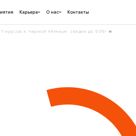
риятия
Карьера
О нас
Контакты
IT-курсов к Черной пятнице: скидки до 50%! 🔥