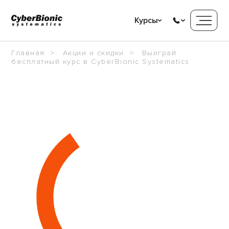
Курсы
Главная
Акции и скидки
Выиграй
бесплатный курс в CyberBionic Systematics