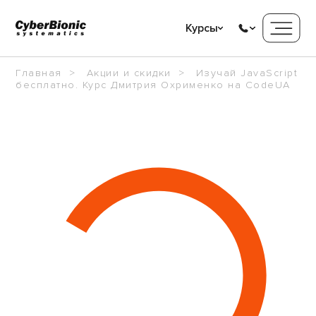
Курсы
Главная
Акции и скидки
Изучай JavaScript
бесплатно. Курс Дмитрия Охрименко на CodeUA