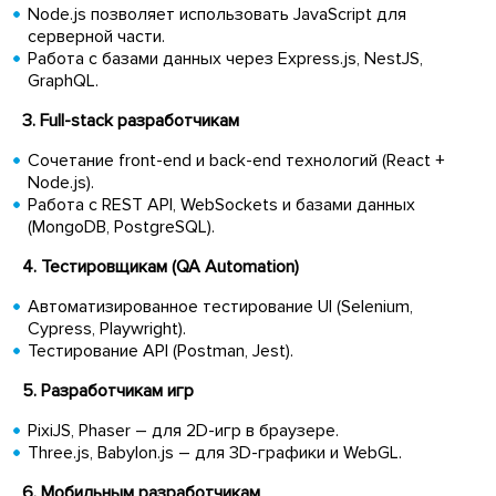
Node.js позволяет использовать JavaScript для
серверной части.
Работа с базами данных через Express.js, NestJS,
GraphQL.
3. Full-stack разработчикам
Сочетание front-end и back-end технологий (React +
Node.js).
Работа с REST API, WebSockets и базами данных
(MongoDB, PostgreSQL).
4. Тестировщикам (QA Automation)
Автоматизированное тестирование UI (Selenium,
Cypress, Playwright).
Тестирование API (Postman, Jest).
5. Разработчикам игр
PixiJS, Phaser – для 2D-игр в браузере.
Three.js, Babylon.js – для 3D-графики и WebGL.
6. Мобильным разработчикам