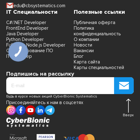
edu@cbsystematics.com
IT Специальности
Полезные ссылки
C#/.NET Developer
Публичная оферта
FrontEnd Developer
Политика
Java Developer
конфиденциальность
Python Developer
О компании
FullStack Node.js Developer
Новости
QA Тестирование ПО
Вакансии
IT Рекрутер
Блог
Карта сайта
Карты специальностей
Подпишись на рассылку
Будь в курсе новых акций CyberBionic Systematics
Присоединяйтесь к нам в соцсетях
Вверх