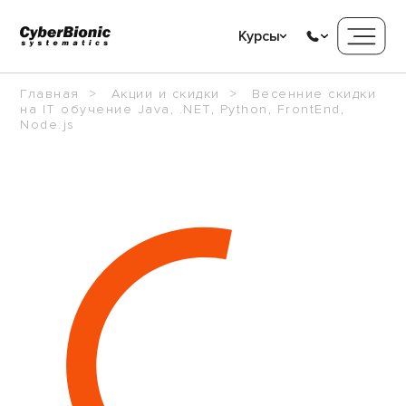
Курсы
Главная
Акции и скидки
Весенние скидки
на IT обучение Java, .NET, Python, FrontEnd,
Node.js