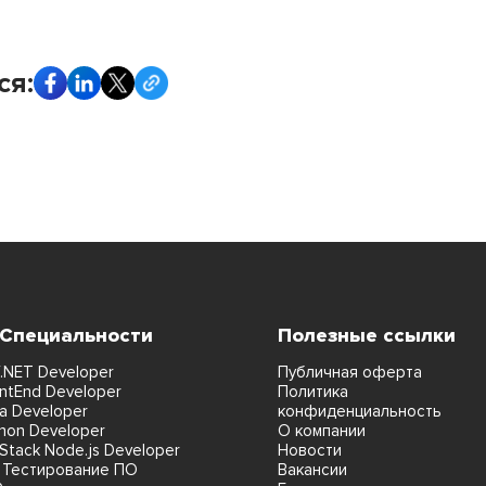
ся:
 Специальности
Полезные ссылки
.NET Developer
Публичная оферта
ntEnd Developer
Политика
a Developer
конфиденциальность
hon Developer
О компании
lStack Node.js Developer
Новости
 Тестирование ПО
Вакансии