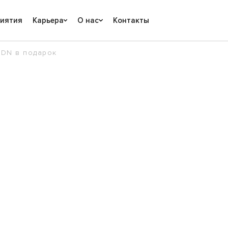
риятия
Карьера
О нас
Контакты
VDN в подарок