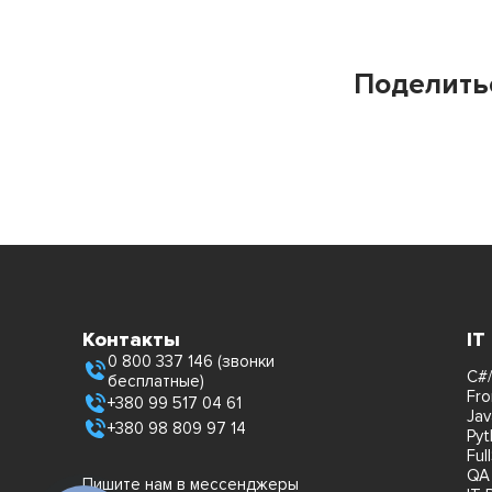
Поделить
Контакты
IT
0 800 337 146 (звонки
C#/
бесплатные)
Fro
+380 99 517 04 61
Jav
+380 98 809 97 14
Pyt
Ful
QA
Пишите нам в мессенджеры