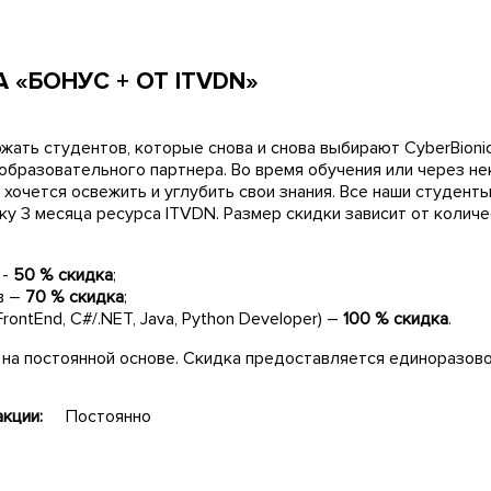
 «БОНУС + ОТ ITVDN»
ать студентов, которые снова и снова выбирают CyberBionic
 образовательного партнера. Во время обучения или через н
 хочется освежить и углубить свои знания. Все наши студент
ку 3 месяца ресурса ITVDN. Размер скидки зависит от колич
 -
50 % скидка
;
в –
70 % скидка
;
rontEnd, C#/.NET, Java, Python Developer) –
100 % скидка
.
 на постоянной основе. Скидка предоставляется единоразово
кции:
Постоянно