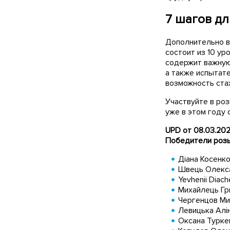
7 шагов дл
Дополнительно вы
состоит из 10 ур
содержит важную
а также испытат
возможность стаж
Участвуйте в роз
уже в этом году
UPD от 08.03.20
Победители роз
Діана Косенко
Швець Олекса
Yevhenii Diac
Михайлець Гри
Чергенцов Ми
Левицька Алін
Оксана Турке