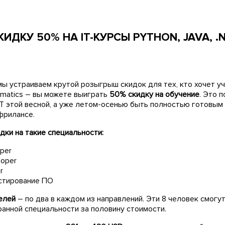
ИДКУ 50% НА IT-КУРСЫ PYTHON, JAVA, .
мы устраиваем крутой розыгрыш скидок для тех, кто хочет уч
ematics – вы можете выиграть
50% скидку на обучение
. Это 
ІТ этой весной, а уже летом-осенью быть полностью готовым к
фрилансе.
дки на такие специальности:
per
loper
r
естирование ПО
елей
– по два в каждом из направлений. Эти 8 человек смогу
ранной специальности за половину стоимости.