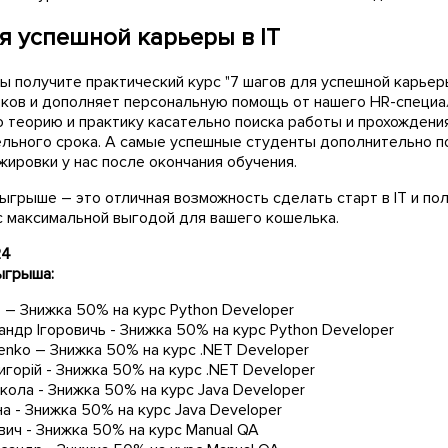
я успешной карьеры в IT
 получите практический курс "7 шагов для успешной карьеры
оков и дополняет персональную помощь от нашего HR-специа
 теорию и практику касательно поиска работы и прохождени
ельного срока. А самые успешные студенты дополнительно 
ировки у нас после окончания обучения.
ыгрыше – это отличная возможность сделать старт в IT и по
 с максимальной выгодой для вашего кошелька.
24
ыгрыша:
 – Знижка 50% на курс Python Developer
ндр Ігоровичь - Знижка 50% на курс Python Developer
henko – Знижка 50% на курс .NET Developer
горій - Знижка 50% на курс .NET Developer
кола - Знижка 50% на курс Java Developer
а - Знижка 50% на курс Java Developer
вич - Знижка 50% на курс Manual QA