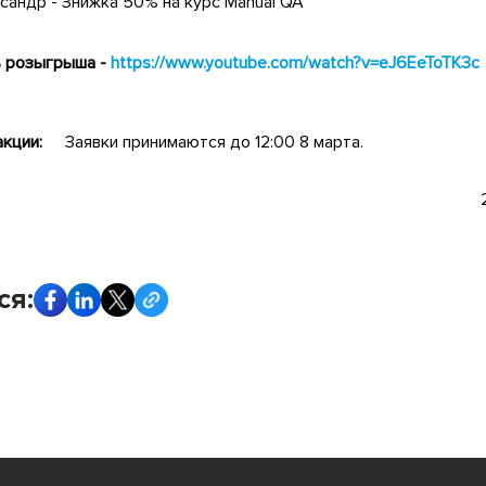
сандр - Знижка 50% на курс Manual QA
ь розыгрыша -
https://www.youtube.com/watch?v=eJ6EeToTK3c
кции:
Заявки принимаются до 12:00 8 марта.
ся: