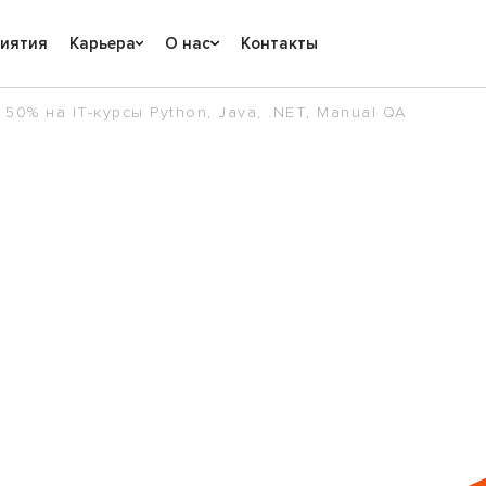
риятия
Карьера
О нас
Контакты
50% на IT-курсы Python, Java, .NET, Manual QA