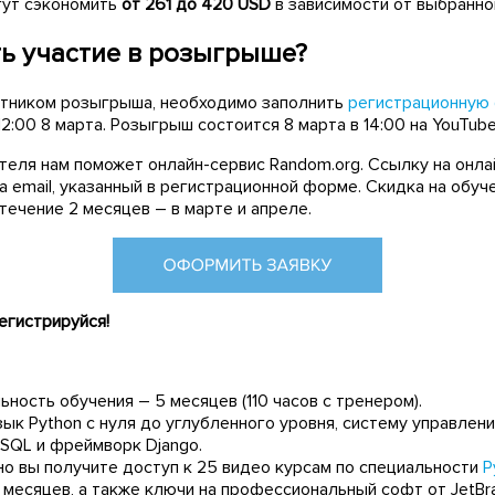
гут сэкономить
от 261 до 420 USD
в зависимости от выбранно
ть участие в розыгрыше?
стником розыгрыша, необходимо заполнить
регистрационную
2:00 8 марта. Розыгрыш состоится 8 марта в 14:00 на YouTub
теля нам поможет онлайн-сервис Random.org. Ссылку на онл
 email, указанный в регистрационной форме. Скидка на обуч
течение 2 месяцев – в марте и апреле.
егистрируйся!
ность обучения – 5 месяцев (110 часов с тренером).
зык Python с нуля до углубленного уровня, систему управлени
SQL и фреймворк Django.
о вы получите доступ к 25 видео курсам по специальности
P
 месяцев, а также ключи на профессиональный софт от JetBra