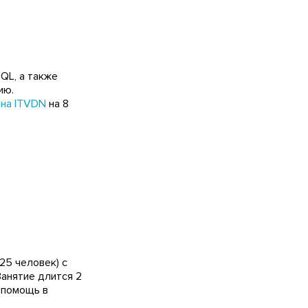
SQL, а также
ию.
 на ITVDN
на 8
25 человек) с
анятие длится 2
 помощь в