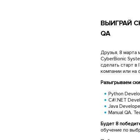
ВЫИГРАЙ СК
QA
Друзья, 8 марта 
CyberBionic Syst
сделать старт в 
компании или на 
Разыгрываем ски
Python Develo
C#/.NET Deve
Java Develope
Manual QA. Т
Будет 8 победит
обучение по выб