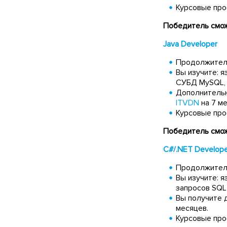
Курсовые про
Победитель смож
Java Developer
Продолжитель
Вы изучите: я
СУБД MySQL, т
Дополнительн
ITVDN
на 7 ме
Курсовые про
Победитель смож
C#/.NET Develop
Продолжитель
Вы изучите: я
запросов SQL,
Вы получите 
месяцев.
Курсовые про