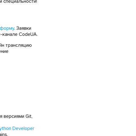
й специальности!
 форму
. Заявки
e-канале CodeUA.
айн трансляцию
ение
я версиями Git,
ython Developer
ins.