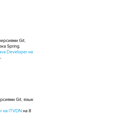
ерсиями Git,
ка Spring.
ava Developer на
.
рсиями Git, язык
r на ITVDN
на 8