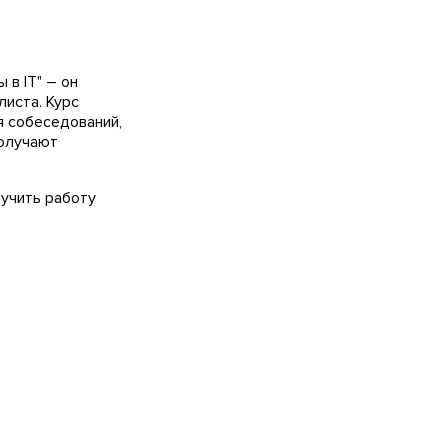
 в IT" – он
листа. Курс
я собеседований,
получают
лучить работу