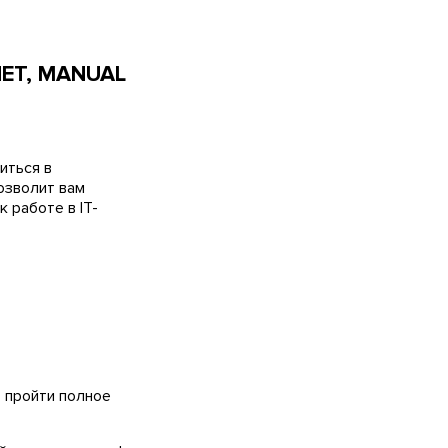
NET, MANUAL
иться в
позволит вам
 работе в ІТ-
т пройти полное