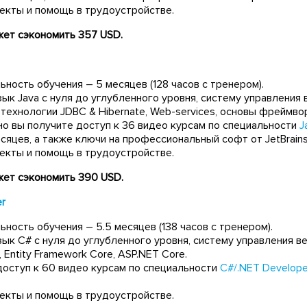
екты и помощь в трудоустройстве.
ет сэкономить 357 USD.
ность обучения – 5 месяцев (128 часов с тренером).
зык Java с нуля до углубленного уровня, систему управления в
ехнологии JDBC & Hibernate, Web-services, основы фреймвор
о вы получите доступ к 36 видео курсам по специальности
J
сяцев, а также ключи на профессиональный софт от JetBrains
екты и помощь в трудоустройстве.
ет сэкономить 390 USD.
er
ность обучения – 5.5 месяцев (138 часов с тренером).
зык C# с нуля до углубленного уровня, систему управления ве
 Entity Framework Core, ASP.NET Core.
доступ к 60 видео курсам по специальности
C#/.NET Develope
екты и помощь в трудоустройстве.