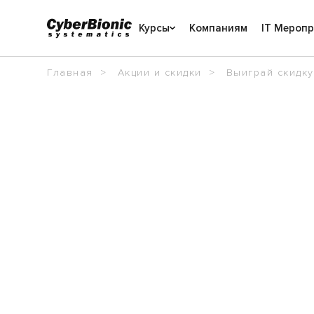
Курсы
Компаниям
IT Мероп
Главная
Акции и скидки
Выиграй скидку 