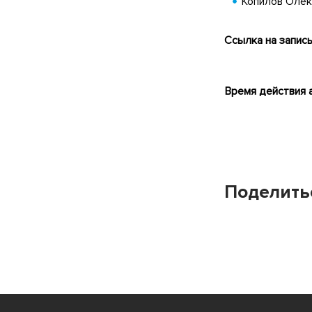
Копилов Олек
Ссылка на запис
Время действия а
Поделить