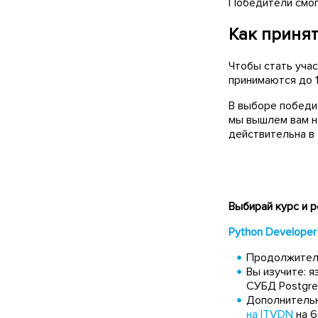
Победители смо
Как приня
Чтобы стать уча
принимаются до 1
В выборе победи
мы вышлем вам на
действительна в 
Выбирай курс и р
Python Developer
Продолжитель
Вы изучите: я
СУБД Postgre
Дополнительн
на ITVDN
на 6