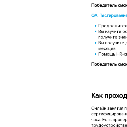
Победитель смож
QA. Тестировани
Продолжитель
Вы изучите ос
получите знан
Вы получите 
месяцев.
Помощь HR-сп
Победитель смож
Как прохо
Онлайн занятия 
сертифицированн
часа. Есть прове
трудоустройстве.