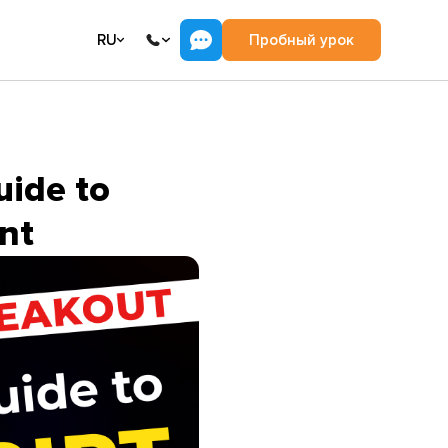
RU
Пробный урок
uide to
nt