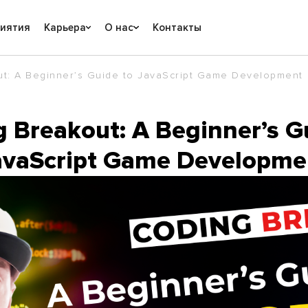
риятия
Карьера
О нас
Контакты
t: A Beginner’s Guide to JavaScript Game Development
 Breakout: A Beginner’s G
avaScript Game Developme