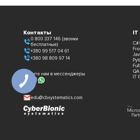
Контакты
IT
0 800 337 146 (звонки
C#/
бесплатные)
Fro
+380 99 517 04 61
Jav
+380 98 809 97 14
Pyt
Ful
QA
Пишите нам в мессенджеры
IT 
edu@cbsystematics.com