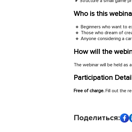
✔ Structure a small game pr
Who is this webina
🔹 Beginners who want to e
🔹 Those who dream of crea
🔹 Anyone considering a care
How will the webi
The webinar will be held as a
Participation Detail
Free of charge.
Fill out the r
Поделиться: