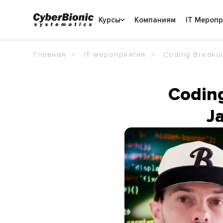
Курсы
Компаниям
IT Мероп
Главная
IT мероприятия
Coding Breakou
Coding
J