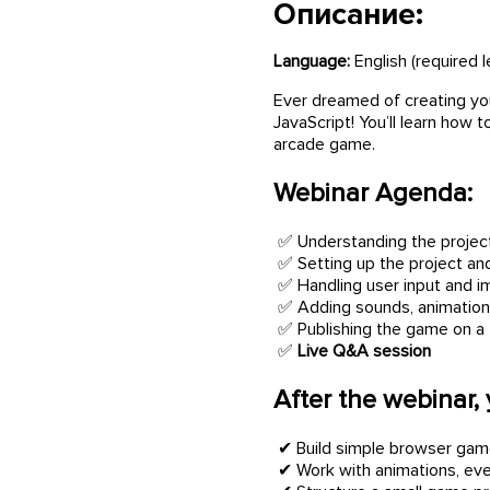
Описание:
Language:
English (required l
Ever dreamed of creating you
JavaScript! You’ll learn how 
arcade game.
Webinar Agenda:
✅ Understanding the project
✅ Setting up the project and
✅ Handling user input and 
✅ Adding sounds, animations
✅ Publishing the game on a 
✅
Live Q&A session
After the webinar, 
✔ Build simple browser game
✔ Work with animations, even