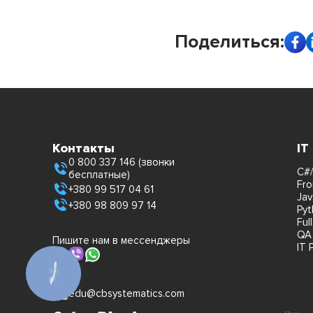
Поделиться:
Контакты
IT
0 800 337 146 (звонки
C#/
бесплатные)
Fro
+380 99 517 04 61
Jav
+380 98 809 97 14
Pyt
Ful
QA
Пишите нам в мессенджеры
IT 
edu@cbsystematics.com