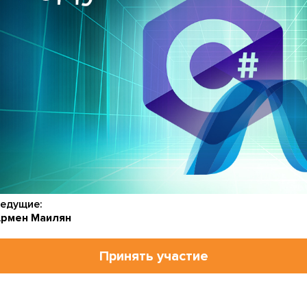
едущие:
рмен Маилян
Принять участие