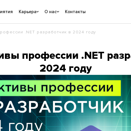
риятия
Карьера
О нас
Контакты
рофессии .NET разработчик в 2024 году
ивы профессии .NET разр
2024 году