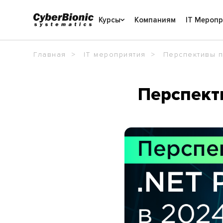
Курсы
Компаниям
IT Мероп
Главная
IT мероприятия
Перспективы п
Перспект