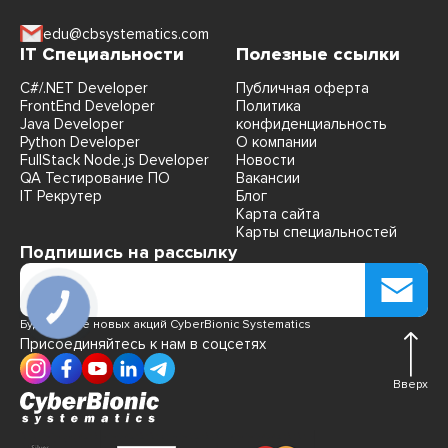
edu@cbsystematics.com
IT Специальности
Полезные ссылки
C#/.NET Developer
Публичная оферта
FrontEnd Developer
Политика
Java Developer
конфиденциальность
Python Developer
О компании
FullStack Node.js Developer
Новости
QA Тестирование ПО
Вакансии
IT Рекрутер
Блог
Карта сайта
Карты специальностей
Подпишись на рассылку
КНОПКА
СВЯЗИ
Будь в курсе новых акций CyberBionic Systematics
Присоединяйтесь к нам в соцсетях
Вверх