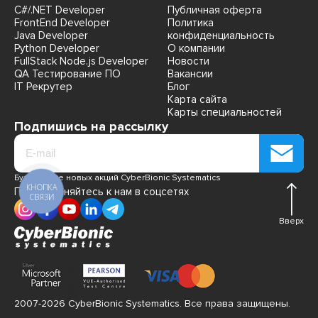
C#/.NET Developer
Публичная оферта
FrontEnd Developer
Политика
Java Developer
конфиденциальность
Python Developer
О компании
FullStack Node.js Developer
Новости
QA Тестирование ПО
Вакансии
IT Рекрутер
Блог
Карта сайта
Карты специальностей
Подпишись на рассылку
Будь в курсе новых акций CyberBionic Systematics
КНОПКА
Присоединяйтесь к нам в соцсетях
СВЯЗИ
Вверх
2007-2026 CyberBionic Systematics. Все права защищены.