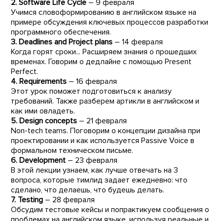
2.
Software Life Cycle
– 9 февраля
Учимся словоформированию в английском языке на
примере обсуждения ключевых процессов разработки
программного обеспечения.
3.
Deadlines and Project plans
– 14 февраля
Когда горят сроки... Расширяем знания о прошедших
временах. Говорим о дедлайне с помощью Present
Perfect.
4.
Requirements
– 16 февраля
Этот урок поможет подготовиться к анализу
требований. Также разберем артикли в английском и
как ими овладеть.
5.
Design concepts
– 21 февраля
Non-tech teams. Поговорим о концепции дизайна при
проектировании и как используется Passive Voice в
формальном техническом письме.
6.
Development
– 23 февраля
В этой лекции узнаем, как лучше отвечать на 3
вопроса, которые тимлид задает ежедневно: что
сделано, что делаешь, что будешь делать.
7.
Testing
– 28 февраля
Обсудим тестовые кейсы и попрактикуем сообщения о
проблемах на английском языке, используя реальные и