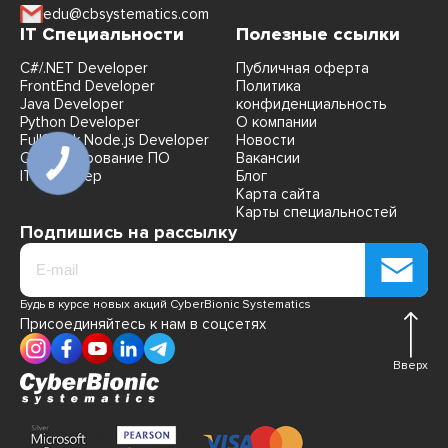
edu@cbsystematics.com
IT Специальности
Полезные ссылки
C#/.NET Developer
Публичная оферта
FrontEnd Developer
Политика
Java Developer
конфиденциальность
Python Developer
О компании
FullStack Node.js Developer
Новости
QA Тестирование ПО
Вакансии
IT Рекрутер
Блог
Карта сайта
Карты специальностей
Подпишись на рассылку
Будь в курсе новых акций CyberBionic Systematics
Присоединяйтесь к нам в соцсетях
Вверх