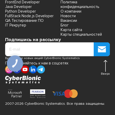
FrontEnd Developer
Политика
Java Developer
конфиденциальность
Python Developer
О компании
FullStack Node.js Developer
Новости
QA Тестирование ПО
Вакансии
IT Рекрутер
Блог
Карта сайта
Карты специальностей
Подпишись на рассылку
Будь в курсе новых акций CyberBionic Systematics
Присоединяйтесь к нам в соцсетях
КНОПКА
СВЯЗИ
Вверх
2007-2026 CyberBionic Systematics. Все права защищены.