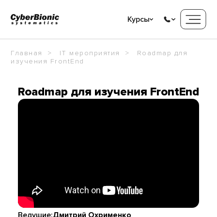
Курсы
Главная
IT мероприятия
Roadmap для
изучения FrontEnd
Roadmap для изучения FrontEnd
Ведущие:
Дмитрий Охрименко