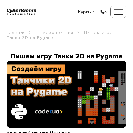
Курсы
Главная
IT мероприятия
Пишем игру
Танки 2D на Pygame
Пишем игру Танки 2D на Pygame
Ведущие:
Дмитрий Догонов