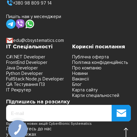
+380 98 809 97 14
Пишіть нам у месенджери
edu@cbsystematics.com
IT Спеціальності
Корисні посилання
C#/.NET Developer
Публічна оферта
FrontEnd Developer
Політика конфіденційність
Java Developer
Про компанію
Python Developer
Новини
FullStack Node.js Developer
Вакансії
QA Тестування ПЗ
Блог
IT Рекрутер
Карта сайту
Карти спеціальностей
Підпишись на розсилку
Будь в курсі нових акцій CyberBionic Systematics
Приєднуйтесь до нас
у соцмережах