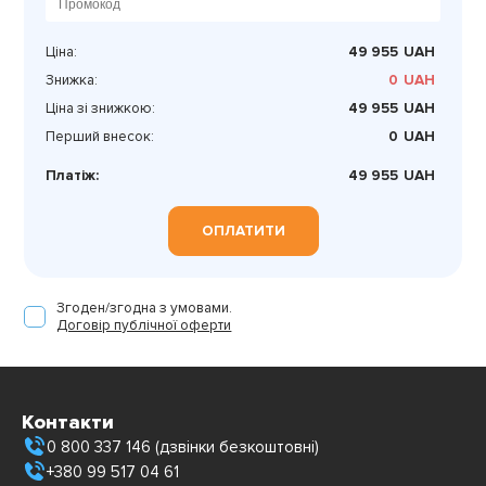
Ціна:
49 955
UAH
Знижка:
0
UAH
Ціна зі знижкою:
49 955
UAH
Перший внесок:
0
UAH
Платіж:
49 955
UAH
ОПЛАТИТИ
Згоден/згодна з умовами.
Договір публічної оферти
Контакти
0 800 337 146 (дзвінки безкоштовні)
+380 99 517 04 61