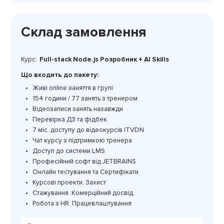
Склад замовлення
Курс:
Full-stack Node.js Розробник + AI Skills
Що входить до пакету:
Живі online заняття в групі
154 години / 77 занять з тренером
Відеозаписи занять назавжди
Перевірка ДЗ та фідбек
7 міс. доступу до відеокурсів ITVDN
Чат курсу з підтримкою тренера
Доступ до системи LMS
Професійний софт від JETBRAINS
Онлайн тестування та Сертифікати
Курсові проекти. Захист
Стажування. Комерційний досвід.
Робота з HR. Працевлаштування