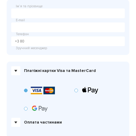
Імʼя та прізвище
E-mail
Телефон
Зручний месенджер
Платіжні картки Visa та MasterCard
Оплата частинами