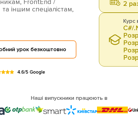
ьникам, FrontEnd /
2 ра
 та іншим спеціалістам,
Курс 
C#/.
Розр
Розр
обний урок безкоштовно
Розр
Розр
4.6/5 Google
Наші випускники працюють в