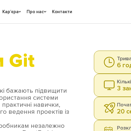
Карʼєра
Про нас
Контакти
 Git
Трива
6 го
Кільк
3 за
які бажають підвищити
ористання системи
 практичні навички,
Почат
20 с
го ведення проектів із
озробникам незалежно
Розкл