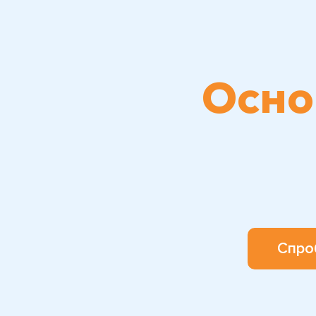
Осно
Спро