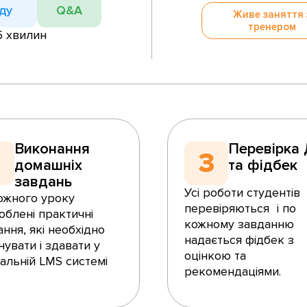
ду
Q&A
Живе заняття 
тренером
5 хвилин
Виконання
Перевірка
2
3
домашніх
та фідбек
завдань
Усі роботи студентів
ожного уроку
перевіряються і по
облені практичні
кожному завданню
ння, які необхідно
надається фідбек з
увати і здавати у
оцінкою та
іальній LMS системі
рекомендаціями.