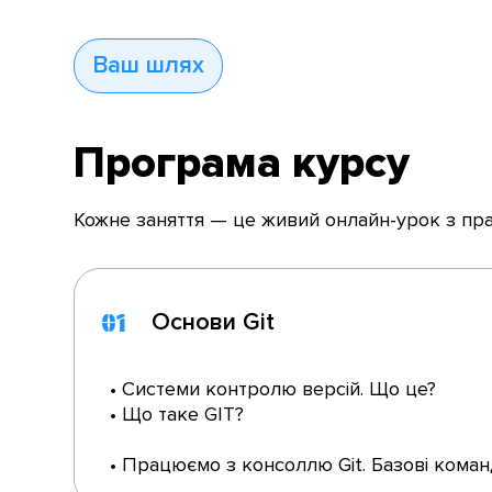
Ваш шлях
Програма курсу
Кожне заняття — це живий онлайн-урок з пр
Основи Git
01
• Системи контролю версій. Що це?
• Що таке GIT?
• Працюємо з консоллю Git. Базові кома