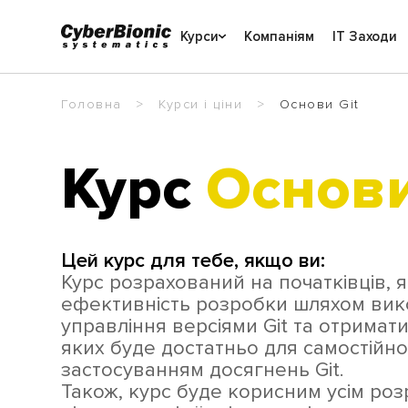
Курси
Компаніям
IT Заходи
Головна
Курси і ціни
Основи Git
Курс
Основи
Цей курс для тебе, якщо ви:
Курс розрахований на початківців, 
ефективність розробки шляхом вик
управління версіями Git та отримати
яких буде достатньо для самостійно
застосуванням досягнень Git.
Також, курс буде корисним усім р