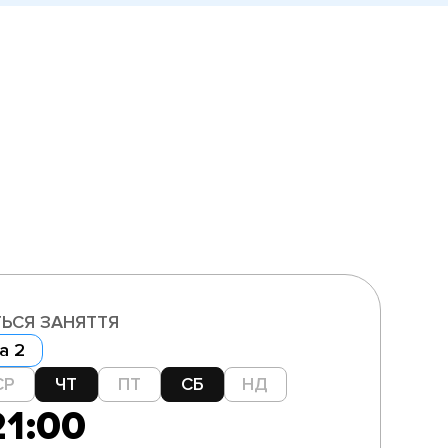
ЬСЯ ЗАНЯТТЯ
а 2
СР
ЧТ
ПТ
СБ
НД
21:00