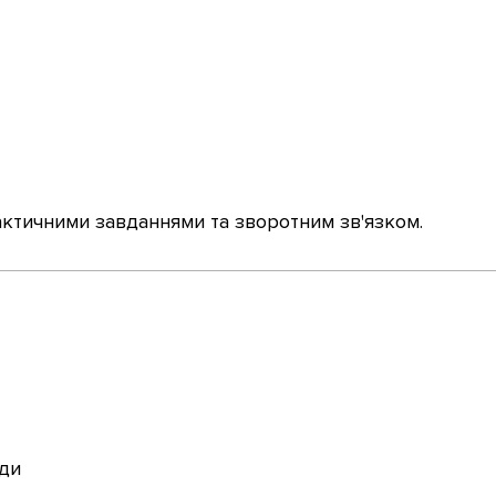
актичними завданнями та зворотним зв'язком.
нди