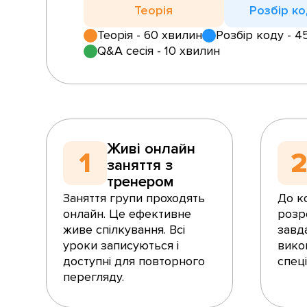
Теорія
Розбір ко
Теорія - 60 хвилин
Розбір коду - 4
Q&A сесія - 10 хвилин
Живі онлайн
1
заняття з
тренером
Заняття групи проходять
До к
онлайн. Це ефективне
розр
живе спілкування. Всі
завда
уроки записуються і
викон
доступні для повторного
спец
перегляду.