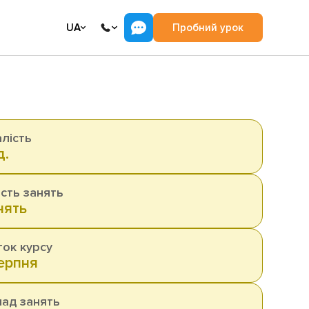
UA
Пробний урок
лість
д.
ість занять
нять
ок курсу
ерпня
ад занять