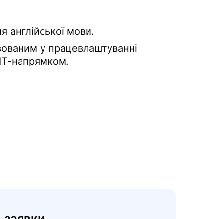
ня англійської мови.
вованим у працевлаштуванні
ІТ-напрямком.
 заявки