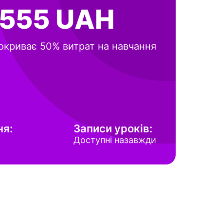
 555 UAH
окриває 50% витрат на навчання
ня:
Записи уроків:
Доступні назавжди