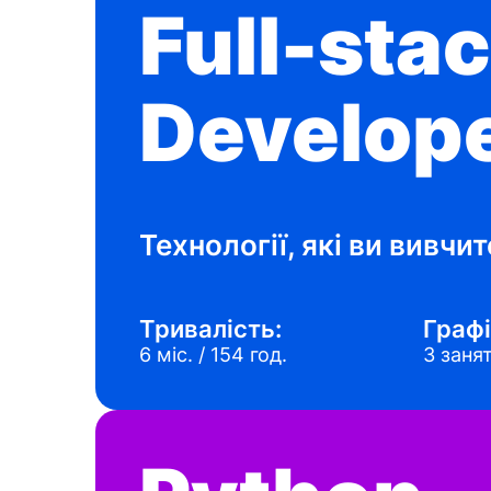
Full-stac
Develope
Технології, які ви вивчит
Тривалість:
Графі
6 міс. / 154 год.
3 занят