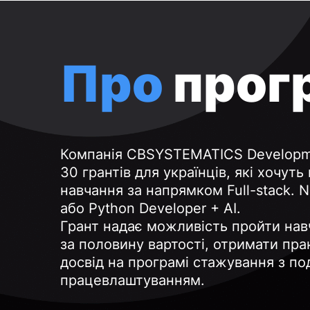
Про
прог
Компанія CBSYSTEMATICS Developm
30 грантів для українців, які хочуть
навчання за напрямком Full-stack. N
або Python Developer + AI.
Грант надає можливість пройти нав
за половину вартості, отримати пр
досвід на програмі стажування з п
працевлаштуванням.