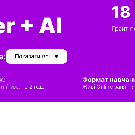
18
r + AI
Грант п
е:
Показати всі
к:
Формат навчан
тя/тиж. по 2 год.
Живі Online заняття