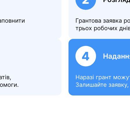
аповнити
Грантова заявка р
трьох робочих днів
4
Наданн
тів,
Наразі грант можу
помоги.
Залишайте заявку,