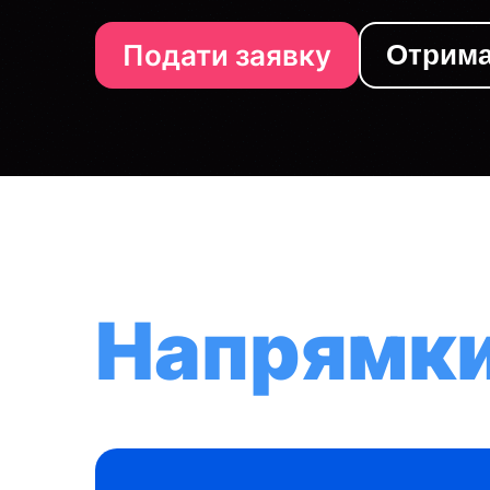
Подати заявку
Отрима
Напрямк