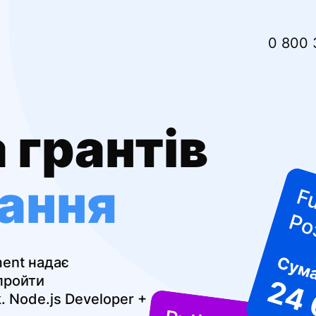
0 800 
 грантів
чання
ent надає
 пройти
. Node.js Developer + AI