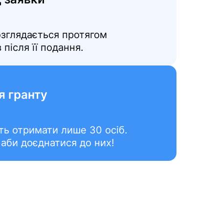
озглядається протягом
 після її подання.
я гранту
ть отримати лише 30 осіб.
 аби доєднатися до них!