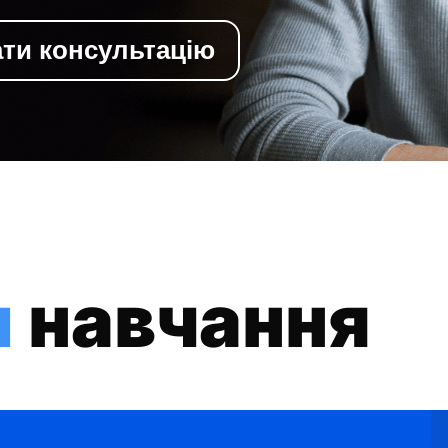
ти консультацію
и
навчання