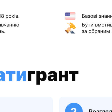
8 років.
Базові знан
навчанню
Бути вмоти
нь.
за обраним 
ати
грант
2
Розгляд