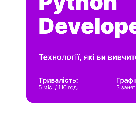
Python
Develope
Технології, які ви вивчит
Тривалість:
Графі
5 міс. / 116 год.
3 занят