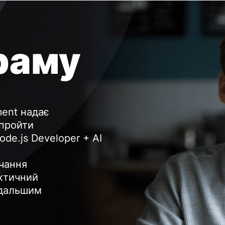
раму
ent надає
 пройти
ode.js Developer + AI
чання
актичний
одальшим