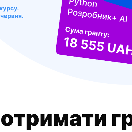
курсу.
 червня.
е
отримати г