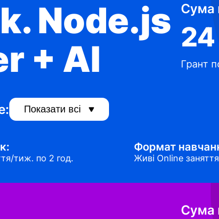
k. Node.js
Сума 
24
r + AI
Грант п
е:
Показати всі
к:
Формат навчан
тя/тиж. по 2 год.
Живі Online заняття
Сума 