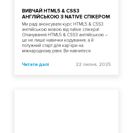
ВИВЧАЙ HTML5 & CSS3
АНГЛІЙСЬКОЮ З NATIVE СПІКЕРОМ
Ми раді анонсувати курс HTML5 & CSS3
англійською мовою від native спікера!
Опанування HTML5 & CSS3 англійською –
це не лише навички кодування, а й
потужний старт для кар’єри на
міжнародному рівні. Ви навчитеся
створювати сучасні вебсторінки,
працювати з ключовими інструментами та
Читати далі
22 липня, 2025
мислити, як професійний розробник.
Зробіть свій перший крок у майбутнє
разом з нами!