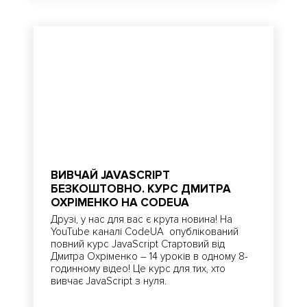
ВИВЧАЙ JAVASCRIPT
БЕЗКОШТОВНО. КУРС ДМИТРА
ОХРІМЕНКО НА CODEUA
Друзі, у нас для вас є крута новина! На
YouTube каналі CodeUA опублікований
повний курс JavaScript Стартовий від
Дмитра Охріменко – 14 уроків в одному 8-
годинному відео! Це курс для тих, хто
вивчає JavaScript з нуля.