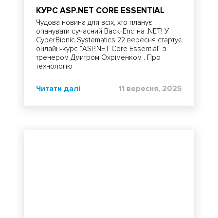
КУРС ASP.NET CORE ESSENTIAL
Чудова новина для всіх, хто планує
опанувати сучасний Back-End на .NET! У
CyberBionic Systematics 22 вересня стартує
онлайн-курс “ASP.NET Core Essential” з
тренером Дмитром Охріменком . Про
технологію
Читати далі
11 вересня, 2025