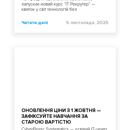
запускає новий курс “IT Рекрутер” —
квиток у світ технологій без
програмування, але з величезним
впливом. Тут ти зрозумієш, які є ролі в айті
Читати далі
5 листопада, 2025
компаніях, з яких спеціалістів складаються
різні команди в айті, дізнаєшся
ОНОВЛЕННЯ ЦІНИ З 1 ЖОВТНЯ —
ЗАФІКСУЙТЕ НАВЧАННЯ ЗА
СТАРОЮ ВАРТІСТЮ
CyberBionic Systematics — освітній ІТ-центр,