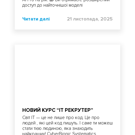
доступ до найточнішої моделі
Читати далі
21 листопада, 2025
НОВИЙ КУРС “IT РЕКРУТЕР”
Світ ІТ — це не лише про код. Це про
людей , які цей код пишуть. І саме ти можеш
стати тією людиною, яка знаходить
найкращих! CyberBionic Systematics