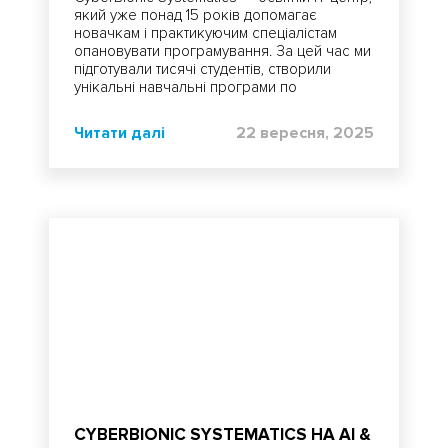
який уже понад 15 років допомагає
новачкам і практикуючим спеціалістам
опановувати програмування. За цей час ми
підготували тисячі студентів, створили
унікальні навчальні програми по
спеціальностям, які відповідають реальним
вимогам ринку праці.
Читати далі
22 вересня, 2025
CYBERBIONIC SYSTEMATICS НА AI &