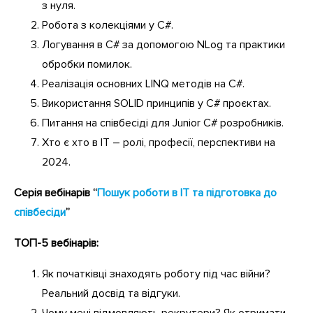
з нуля.
Робота з колекціями у C#.
Логування в C# за допомогою NLog та практики
обробки помилок.
Реалізація основних LINQ методів на C#.
Використання SOLID принципів у C# проєктах.
Питання на співбесіді для Junior С# розробників.
Хто є хто в IT – ролі, професії, перспективи на
2024.
Серія вебінарів “
Пошук роботи в ІТ та підготовка до
співбесіди
”
ТОП-5 вебінарів:
Як початківці знаходять роботу під час війни?
Реальний досвід та відгуки.
Чому мені відмовляють рекрутери? Як отримати