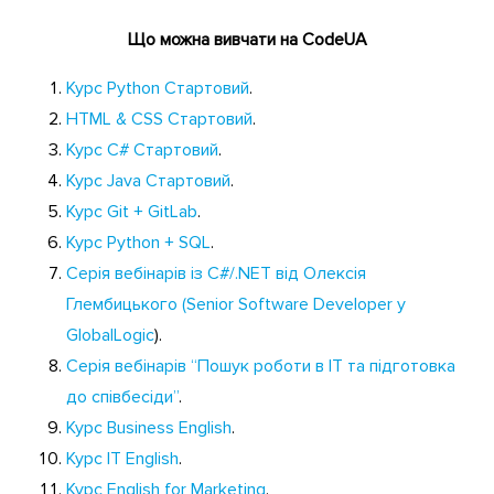
Що можна вивчати на CodeUA
Курс Python Стартовий
.
HTML & CSS Стартовий
.
Курс C# Стартовий
.
Курс Java Стартовий
.
Курс Git + GitLab
.
Курс Python + SQL
.
Серія вебінарів із C#/.NET від Олексія
Глембицького (Senior Software Developer у
GlobalLogic
).
Серія вебінарів “Пошук роботи в ІТ та підготовка
до співбесіди”
.
Курс Business English
.
Курс IT English
.
Курс English for Marketing
.