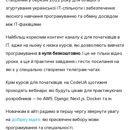
згуртування української IT-спільноти і забезпечення
якісного навчання програмуванню та обміну досвідом
між IT-фахівцями.
Найбільш корисним контент каналу є для початківців в
IT, адже на ньому є низка курсів, які дозволяють вивчати
програмування
з нуля безкоштовно
. І це не тільки відео
уроки, а ще й практичні завдання і тести, посилання на
які є у спеціально створених телеграм-чатах.
Крім курсів для початківців, на CodeUA щотижня
проходять вебінари, які будуть цікаві для практикуючих
розробників – по AWS, Django, Next.js, Docker та ін.
Новачкам в айті радимо в першу чергу звернути увагу
на
добірку відео
, які присвячені вибору мови
програмування та спеціальності.