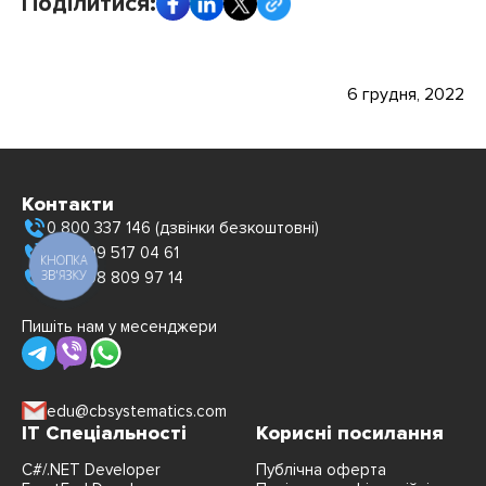
Поділитися:
6 грудня, 2022
Контакти
0 800 337 146 (дзвінки безкоштовні)
+380 99 517 04 61
КНОПКА
ЗВ'ЯЗКУ
+380 98 809 97 14
Пишіть нам у месенджери
edu@cbsystematics.com
IT Спеціальності
Корисні посилання
C#/.NET Developer
Публічна оферта