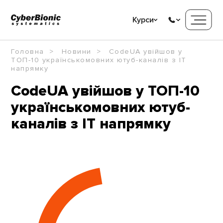
Курси
Головна
Новини
CodeUA увійшов у
ТОП-10 українськомовних ютуб-каналів з IT
напрямку
CodeUA увійшов у ТОП-10
українськомовних ютуб-
каналів з IT напрямку