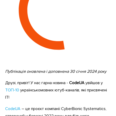
Публікація оновлена і доповнена 30 січня 2024 року
Друзі, привіт! У нас гарна новина -
CodeUA
увійшов у
ТОП-10
українськомовних ютуб-каналів, які присвячені
ІТ!
CodeUA
– це проєкт компанії CyberBionic Systematics,
створений у березні 2022 року для більшого