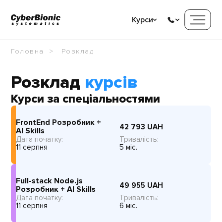
Курси
Головна
Розклад
Розклад
курсів
Курси за спеціальностями
FrontEnd Розробник +
42 793
UAH
AI Skills
Дата початку:
Тривалість:
11 серпня
5 міс.
Full-stack Node.js
49 955
UAH
Розробник + AI Skills
Дата початку:
Тривалість:
11 серпня
6 міс.