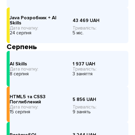
Java Розробник + AI
43 469
UAH
Skills
Дата початку:
Тривалість:
24 серпня
5 міс.
Серпень
AI Skills
1 937
UAH
Дата початку:
Тривалість:
8 серпня
3 заняття
HTML5 та CSS3
5 856
UAH
Поглиблений
Дата початку:
Тривалість:
15 серпня
9 занять
PostgreSQL