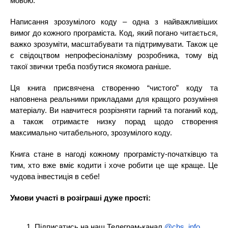
мовою.
Написання зрозумілого коду – одна з найважливіших 
вимог до кожного програміста. Код, який погано читається, 
важко зрозуміти, масштабувати та підтримувати. Також це 
є свідоцтвом непрофесіоналізму розробника, тому від 
такої звички треба позбутися якомога раніше.  
Ця книга присвячена створенню “чистого” коду та 
наповнена реальними прикладами для кращого розуміння 
матеріалу. Ви навчитеся розрізняти гарний та поганий код, 
а також отримаєте низку порад щодо створення 
максимально читабельного, зрозумілого коду. 
Книга стане в нагоді кожному програмісту-початківцю та 
тим, хто вже вміє кодити і хоче робити це ще краще. Це 
чудова інвестиція в себе!
Умови участі в розіграші дуже прості:
Підписатись на наш Телеграм-канал 
@cbs_info