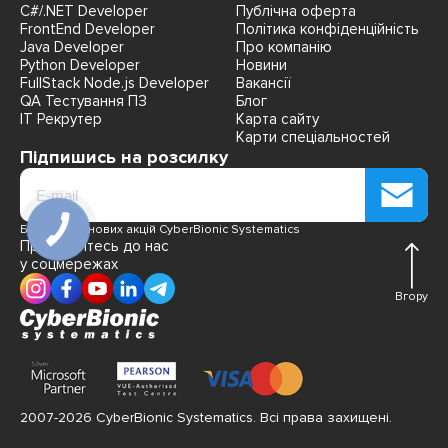
C#/.NET Developer
Публічна оферта
FrontEnd Developer
Політика конфіденційність
Java Developer
Про компанію
Python Developer
Новини
FullStack Node.js Developer
Вакансії
QA Тестування ПЗ
Блог
IT Рекрутер
Карта сайту
Карти спеціальностей
Підпишись на розсилку
Будь в курсі нових акцій CyberBionic Systematics
Приєднуйтесь до нас
у соцмережах
Вгору
2007-2026 CyberBionic Systematics. Всі права захищені.