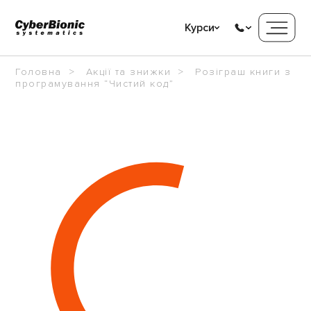
Курси
Головна
Акції та знижки
Розіграш книги з
програмування “Чистий код”