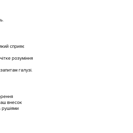
ь.
який сприяє
чітке розуміння
запитам галузі.
орення
 наш внесок
ь рушіями