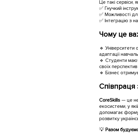
Це такі сервіси, я
✅ Гнучкий інстру
✅ Можливості для
✅ Інтеграцію з н
Чому це ва
🔹 Університети 
адаптації навчал
🔹 Студенти мают
своїх перспектив 
🔹 Бізнес отримує
Співпраця 
CoreSkills
— це не
екосистеми, у які
допомагає формува
розвитку українськ
💡
Разом будуємо 