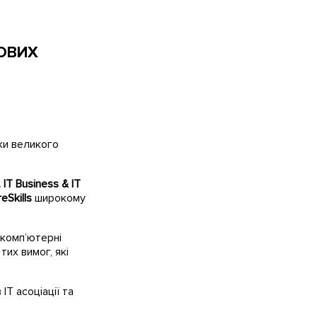
ЧОВИХ
ки великого
 IT Business & IT
eSkills
широкому
 комп’ютерні
тих вимог, які
IT асоціації та