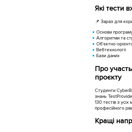
Які тести в
📌 Зараз для кор
Основи програм
Алгоритми та ст
Об'єктно-орієнт
Вебтехнології
Бази даних
Про участь
проєкту
Студенти CyberBi
знань TestProvid
130 тестів з усіх
професійного рів
Кращі напр