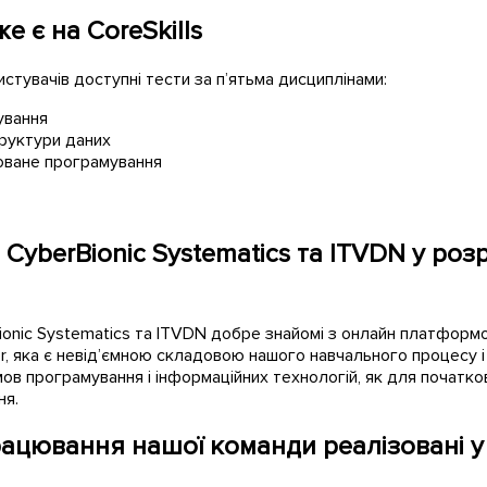
же є на CoreSkills
истувачів доступні тести за п’ятьма дисциплінами:
ування
руктури даних
оване програмування
 CyberBionic Systematics
та
ITVDN у роз
onic Systematics та ITVDN добре знайомі з онлайн платформ
er, яка є невід’ємною складовою нашого навчального процесу і
 мов програмування і інформаційних технологій, як для початко
ня.
ацювання нашої команди реалізовані 