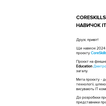
CORESKILL
НАВИЧОК І
Друзі, привіт!
Ще навесні 2024 
проєкту
CoreSkill
Проєкт на фінішні
Education
Дмитро
загалу.
Мета проєкту - д
технології, шляхо
висувають IT комп
До розробкки проє
представники про