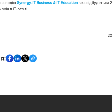
 на подію
Synergy. IT Business & IT Education
, яка відбудеться 
мін в IT-освіті.
20
я: