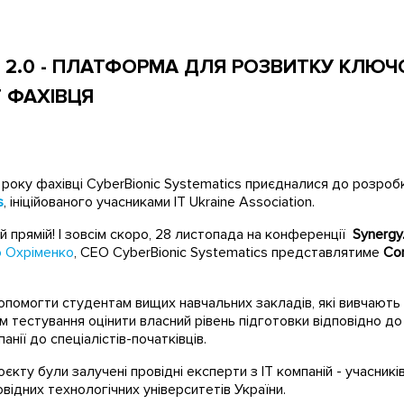
S 2.0 - ПЛАТФОРМА ДЛЯ РОЗВИТКУ КЛЮ
Т ФАХІВЦЯ
року фахівці CyberBionic Systematics приєдналися до розроб
s
, ініційованого учасниками IT Ukraine Association.
й прямій! І зовсім скоро, 28 листопада на конференції
Synergy.
 Охріменко
, CEO CyberBionic Systematics представлятиме
Cor
опомогти студентам вищих навчальних закладів, які вивчають
м тестування оцінити власний рівень підготовки відповідно до 
анії до спеціалістів-початківців.
кту були залучені провідні експерти з IT компаній - учасників 
відних технологічних університетів України.