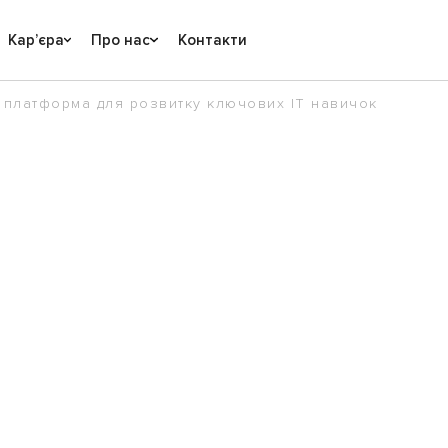
Карʼєра
Про нас
Контакти
 - платформа для розвитку ключових ІТ навичок