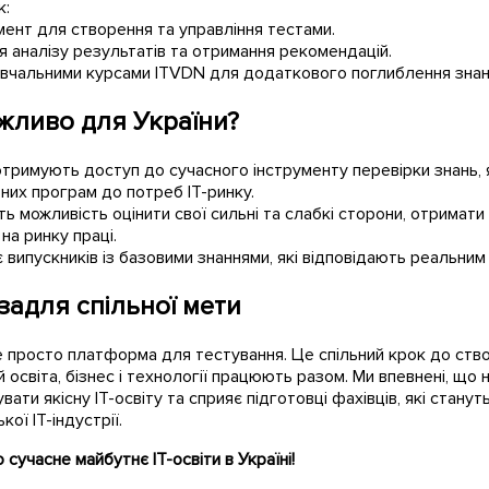
к:
мент для створення та управління тестами.
 аналізу результатів та отримання рекомендацій.
авчальними курсами ITVDN для додаткового поглиблення знан
жливо для України?
отримують доступ до сучасного інструменту перевірки знань, 
ьних програм до потреб IT-ринку.
ь можливість оцінити свої сильні та слабкі сторони, отримати 
на ринку праці.
 випускників із базовими знаннями, які відповідають реальним 
задля спільної мети
 просто платформа для тестування. Це спільний крок до ств
й освіта, бізнес і технології працюють разом. Ми впевнені, що
ти якісну ІТ-освіту та сприяє підготовці фахівців, які станут
ої IT-індустрії.
сучасне майбутнє IT-освіти в Україні!