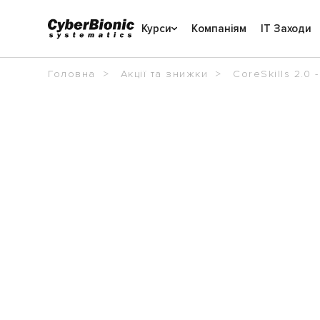
Курси
Компаніям
IT Заходи
Головна
Акції та знижки
CoreSkills 2.0