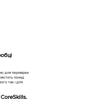
робці
ою для перевірки
 містить понад
вого так і для
у
CoreSkills.