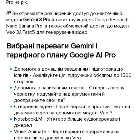
Pro на рік.
🎁 Ви отримаєте розширений доступ до найточнішої
моделі
Gemini 3 Pro
й таких функцій, як Deep Research і
Nano Banana Pro, а також обмежений доступ до моделі
Veo 3.1 Fast5 для генерування відео.
Вибрані переваги Gemini і
тарифного плану Google AI Pro
Допомога з домашнім завданням і підготовка до
іспитів - Аналізуйте цілі підручники обсягом до 1500
сторінок
Допомога з написанням текстів - Створіть першу
чернетку, подумайте над аргументами й
доопрацюйте свої ідеї
Створення відео - Перетворюйте простий текст на
динамічні відео за допомогою моделі Veo 3
NotebookLM - Уп’ятеро більше аудіопереказів і
джерел
Whisk Animate - Перетворюйте зображення на
відеокліпи за допомогою Veo