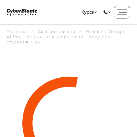
Курси
Головна
Акції та знижки
Gemini у Google
AI Pro - безкоштовно протягом 1 року для
студентів CBS