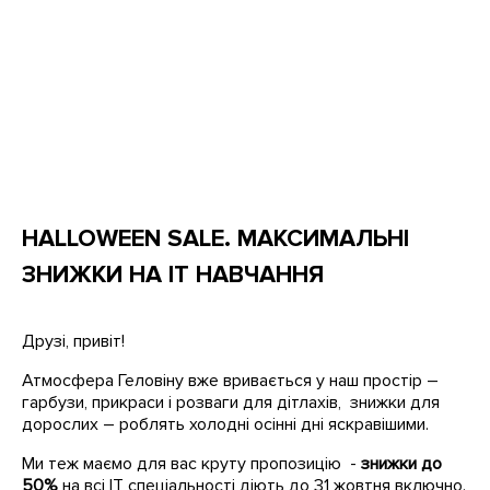
HALLOWEEN SALE. МАКСИМАЛЬНІ
ЗНИЖКИ НА IT НАВЧАННЯ
Друзі, привіт!
Атмосфера Геловіну вже вривається у наш простір –
гарбузи, прикраси і розваги для дітлахів, знижки для
дорослих – роблять холодні осінні дні яскравішими.
Ми теж маємо для вас круту пропозицію -
знижки до
50%
на всі IT спеціальності діють до 31 жовтня включно.