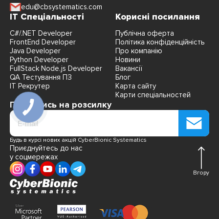
edu@cbsystematics.com
IT Спеціальності
Корисні посилання
C#/.NET Developer
Публічна оферта
FrontEnd Developer
Політика конфіденційність
Java Developer
Про компанію
Python Developer
Новини
FullStack Node.js Developer
Вакансії
QA Тестування ПЗ
Блог
IT Рекрутер
Карта сайту
Карти спеціальностей
Підпишись на розсилку
Будь в курсі нових акцій CyberBionic Systematics
Приєднуйтесь до нас
у соцмережах
Вгору