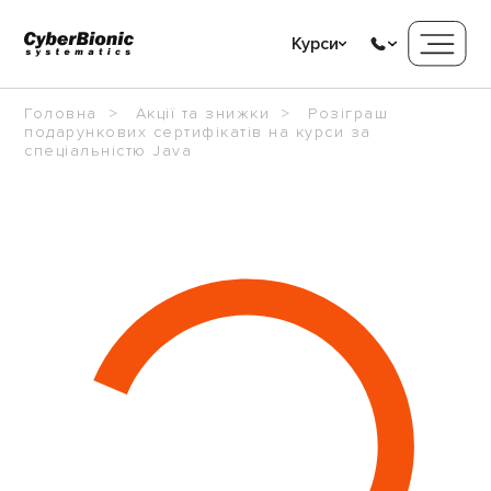
Курси
Головна
Акції та знижки
Розіграш
подарункових сертифікатів на курси за
спеціальністю Java