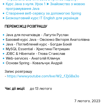
Курс Java з нуля. Урок 1 ➤ Знайомство з мовою
програмування Java
Створення веб-сервісу за допомогою Spring
Безкоштовний курс ІТ English для українців
ПЕРЕМОЖЦІ РОЗІГРАШУ
Java для початківців - Лагутін Руслан
Базовий курс Java - Овсієнко Вікторія Анатоліївна
Java - Поглиблений курс - Богдан Бокій
MySQL Essential - Христина Петришин
JDBC & Hibernate - Глова Станіслав
Web-services - Анатолій Клімчук
Основи Spring - Ковальчук Андрій
Запис розіграшу
-
https://www.youtube.com/live/W2_fZjGBa3o
Час дії акції:
до 13 лютого
7 лютого, 2023