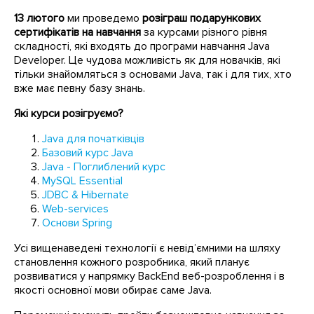
13 лютого
ми проведемо
розіграш подарункових
сертифікатів на навчання
за курсами різного рівня
складності, які входять до програми навчання Java
Developer. Це чудова можливість як для новачків, які
тільки знайомляться з основами Java, так і для тих, хто
вже має певну базу знань.
Які курси розігруємо?
Java для початківців
Базовий курс Java
Java - Поглиблений курс
MySQL Essential
JDBC & Hibernate
Web-services
Основи Spring
Усі вищенаведені технології є невід’ємними на шляху
становлення кожного розробника, який планує
розвиватися у напрямку BackEnd веб-розроблення і в
якості основної мови обирає саме Java.