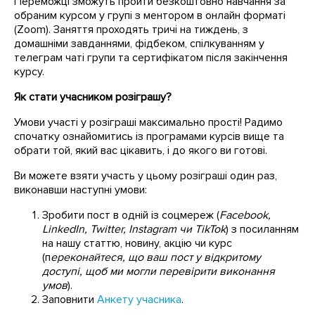
Переможці зможуть пройти безкоштовно навчання за
обраним курсом у групі з ментором в онлайн форматі
(Zoom). Заняття проходять тричі на тиждень, з
домашніми завданнями, фідбеком, спілкуванням у
телеграм чаті групи та сертифікатом після закінчення
курсу.
Як стати учасником розіграшу?
Умови участі у розіграші максимально прості! Радимо
спочатку ознайомитись із програмами курсів вище та
обрати той, який вас цікавить, і до якого ви готові.
Ви можете взяти участь у цьому розіграші один раз,
виконавши наступні умови:
Зробити пост в одній із соцмереж (
Facebook,
LinkedIn, Twitter, Instagram чи TikTok
) з посиланням
на нашу статтю, новину, акцію чи курс
(п
ереконайтеся, що ваш пост у відкритому
доступі, щоб ми могли перевірити виконання
умов
).
Заповнити
Анкету учасника
.