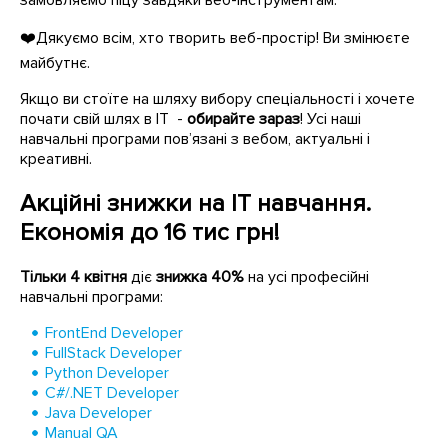
замовляємо піцу завдяки веб-інструментам.
❤️Дякуємо всім, хто творить веб-простір! Ви змінюєте
майбутнє.
Якщо ви стоїте на шляху вибору спеціальності і хочете
почати свій шлях в IT -
обирайте зараз
! Усі наші
навчальні програми пов’язані з вебом, актуальні і
креативні.
Акційні знижки на IT навчання.
Економія до 16 тис грн!
Тільки 4 квітня
діє
знижка 40%
на усі професійні
навчальні програми:
FrontEnd Developer
FullStack Developer
Python Developer
C#/.NET Developer
Java Developer
Manual QA