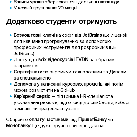
Записи уроків
зберігаються і доступні
назавжди
У кожній групі
лише 20 місць
!
Додатково студенти отримують
Безкоштовні ключі
на софт від
JetBrains
(це ліцензії
для навчання програмуванню за допомогою
професійних інструментів для розробників IDE
JetBrains)
Доступ до
всіх відеокурсів ITVDN
за обраним
напрямком
Сертифікати
за окремими технологіями та
Диплом
за спеціальністю
Допомога у написанні курсових проєктів
, які потім
можна розмістити на GitHub
Кар’єрний сервіс
— підтримка HR-спеціаліста
у складанні резюме, підготовці до співбесіди, виборі
компанії чи працевлаштуванні
Обирайте
оплату частинами
від
ПриватБанку
чи
Монобанку
. Це дуже зручно і вигідно для вас.