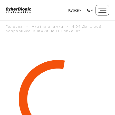
Курси
Головна
Акції та знижки
4.04 День веб-
розробника. Знижки на IT навчання