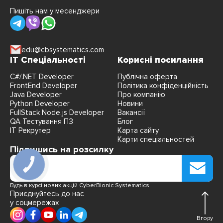
Пишіть нам у месенджери
edu@cbsystematics.com
IT Спеціальності
Корисні посилання
C#/.NET Developer
Публічна оферта
FrontEnd Developer
Політика конфіденційність
Java Developer
Про компанію
Python Developer
Новини
FullStack Node.js Developer
Вакансії
QA Тестування ПЗ
Блог
IT Рекрутер
Карта сайту
Карти спеціальностей
Підпишись на розсилку
Будь в курсі нових акцій CyberBionic Systematics
Приєднуйтесь до нас
у соцмережах
Вгору