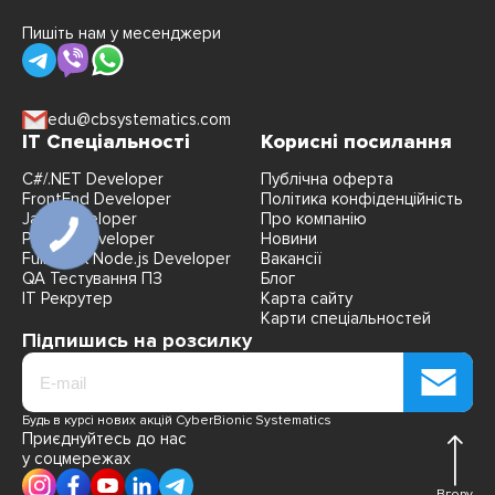
Пишіть нам у месенджери
edu@cbsystematics.com
IT Спеціальності
Корисні посилання
C#/.NET Developer
Публічна оферта
FrontEnd Developer
Політика конфіденційність
Java Developer
Про компанію
Python Developer
Новини
FullStack Node.js Developer
Вакансії
QA Тестування ПЗ
Блог
IT Рекрутер
Карта сайту
Карти спеціальностей
Підпишись на розсилку
Будь в курсі нових акцій CyberBionic Systematics
Приєднуйтесь до нас
у соцмережах
Вгору