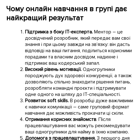
Чому онлайн навчання в групі дає
найкращий результат
Підтримка з боку ІТ-експерта.
Ментор – це
досвідчений розробник, який передає вам свої
знання і при цьому завжди на зв’язку: він дасть
відповіді на ваші питання, поділиться корисними
порадами та власним досвідом, надихне і
підтримає ваш кодерський запал.
Високий рівень мотивації.
Одногрупники
породжують дух здорової конкуренції, а також
дозволяють спільно знаходити рішення питань,
розробляти командні проєкти і підтримувати
одне одного на шляху до ІТ-спеціальності.
Розвиток soft skills.
В розробці дуже важливими
є навички комунікації – саме груповий формат
навчання дає можливість прокачати ці скіли.
Отримання корисних знайомств
. Після
працевлаштування вас можуть рекомендувати
ваші одногрупники для найму в їхню компанію.
Допомога з працевлаштування.
З першого дня