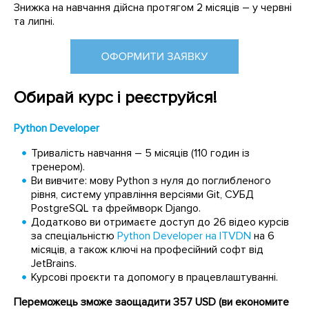
Знижка на навчання дійсна протягом 2 місяців – у червні
та липні.
Обирай курс і реєструйся!
Python Developer
Тривалість навчання – 5 місяців (110 годин із
тренером).
Ви вивчите: мову Python з нуля до поглибленого
рівня, систему управління версіями Git, СУБД
PostgreSQL та фреймворк Django.
Додатково ви отримаєте доступ до 26 відео курсів
за спеціальністю
Python Developer на ITVDN
на 6
місяців, а також ключі на професійний софт від
JetBrains.
Курсові проєкти та допомогу в працевлаштуванні.
Переможець зможе заощадити 357 USD (ви економите