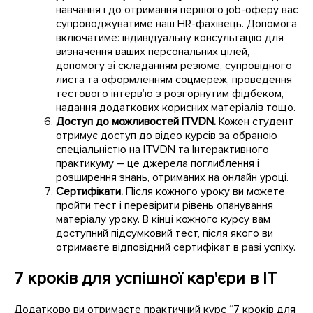
навчання і до отримання першого job-оферу вас
супроводжуватиме наш HR-фахівець. Допомога
включатиме: індивідуальну консультацію для
визначення ваших персональних цілей,
допомогу зі складанням резюме, супровідного
листа та оформленням соцмереж, проведення
тестового інтерв’ю з розгорнутим фідбеком,
надання додаткових корисних матеріалів тощо.
Доступ до можливостей ITVDN.
Кожен студент
отримує доступ до відео курсів за обраною
спеціальністю на ITVDN та Інтерактивного
практикуму – це джерела поглиблення і
розширення знань, отриманих на онлайн уроці.
Сертифікати.
Після кожного уроку ви можете
пройти тест і перевірити рівень опанування
матеріалу уроку. В кінці кожного курсу вам
доступний підсумковий тест, після якого ви
отримаєте відповідний сертифікат в разі успіху.
7 кроків для успішної кар'єри в IT
Додатково ви отримаєте практичний курс “7 кроків для