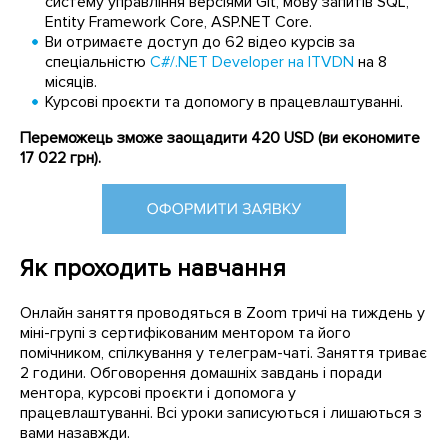
систему управління версіями Git, мову запитів SQL,
Entity Framework Core, ASP.NET Core.
Ви отримаєте доступ до 62 відео курсів за
спеціальністю
C#/.NET Developer на ITVDN
на 8
місяців.
Курсові проєкти та допомогу в працевлаштуванні.
Переможець зможе заощадити 420 USD (ви економите
17 022 грн).
Як проходить навчання
Онлайн заняття проводяться в Zoom тричі на тиждень у
міні-групі з сертифікованим ментором та його
помічником, спілкування у телеграм-чаті. Заняття триває
2 години. Обговорення домашніх завдань і поради
ментора, курсові проєкти і допомога у
працевлаштуванні. Всі уроки записуються і лишаються з
вами назавжди.