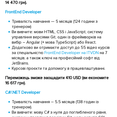
14 470 грн).
FrontEnd Developer
Тривалість навчання — 5 місяців (124 години з
тренером)
Ви вивчите: мови HTML, CSS і JavaScript, систему
управління версіями Git, один із фреймворків на
вибір – Angular (+ мова TypeScript) або React.
Додатково ви отримаєте доступ до 55 відео курсів
за спеціальністю
FrontEnd Developer на ITVDN
на 7
місяців, а також ключі на професійний софт від
JetBrains.
Курсові проєкти та допомогу в працевлаштуванні.
Переможець зможе заощадити 410 USD (ви економите
16 617 грн).
C#/.NET Developer
Тривалість навчання – 5.5 місяців (138 годин із
тренером).
Ви вивчите: мову C# з нуля до поглибленого рівня,