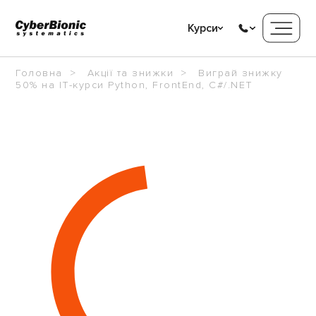
Курси
Головна
Акції та знижки
Виграй знижку
50% на ІТ-курси Python, FrontEnd, C#/.NET