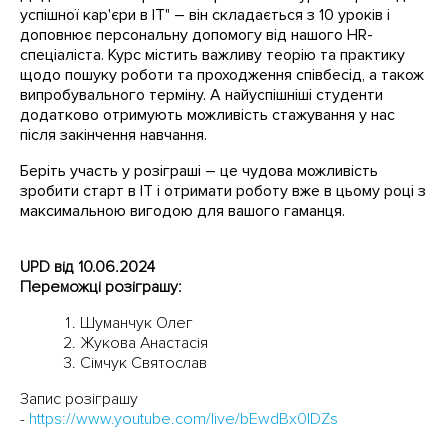
успішної кар'єри в IT" – він складається з 10 уроків і
доповнює персональну допомогу від нашого HR-
спеціаліста. Курс містить важливу теорію та практику
щодо пошуку роботи та проходження співбесід, а також
випробувального терміну. А найуспішніші студенти
додатково отримують можливість стажування у нас
після закінчення навчання.
Беріть участь у розіграші – це чудова можливість
зробити старт в ІТ і отримати роботу вже в цьому році з
максимальною вигодою для вашого гаманця.
UPD від 10
.06.2024
Переможці розіграшу:
Шуманчук Олег
Жукова Анастасія
Сімчук Святослав
Запис розіграшу
-
https://www.youtube.com/live/bEwdBx0IDZs