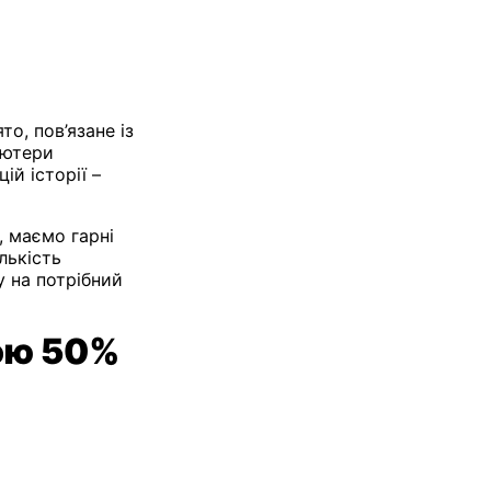
то, пов’язане із
`ютери
ій історії –
 маємо гарні
лькість
у на потрібний
кою 50%