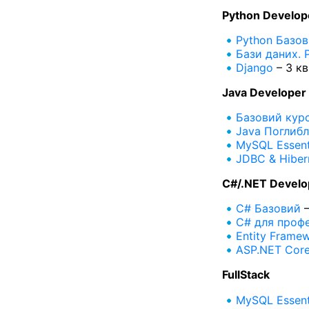
Python Develop
Python Базо
Бази даних. 
Django
– 3 кв
Java Developer
Базовий курс
Java Поглиб
MySQL Essent
JDBC & Hiber
C#/.NET Develo
C# Базовий
–
C# для профе
Entity Frame
ASP.NET Cor
FullStack
MySQL Essent