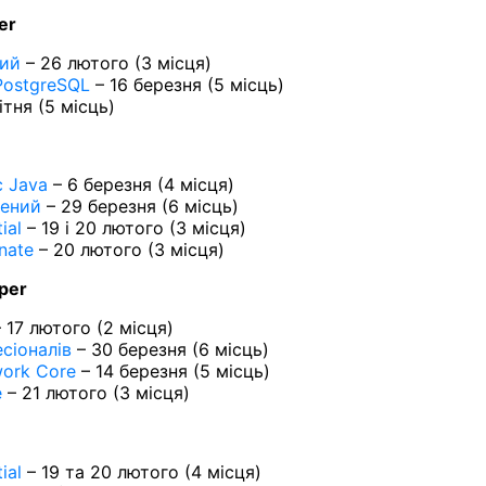
er
вий
– 26 лютого (3 місця)
PostgreSQL
– 16 березня (5 місць)
ітня (5 місць)
 Java
– 6 березня (4 місця)
лений
– 29 березня (6 місць)
ial
– 19 і 20 лютого (3 місця)
nate
– 20 лютого (3 місця)
per
 17 лютого (2 місця)
сіоналів
– 30 березня (6 місць)
work Core
– 14 березня (5 місць)
e
– 21 лютого (3 місця)
ial
– 19 та 20 лютого (4 місця)