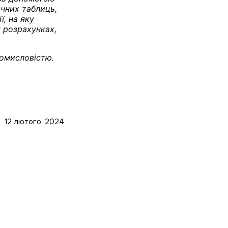
ичних таблиць,
ї, на яку
 розрахунках,
ромисловістю.
12 лютого, 2024