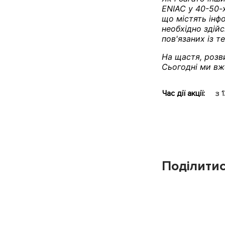
ENIAC у 40-50-
що містять інфо
необхідно здій
пов'язаних із 
На щастя, розв
Сьогодні ми вж
Час дії акції:
з 
Поділитис