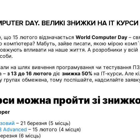
PUTER DAY. ВЕЛИКІ ЗНИЖКИ НА IT КУРСИ
е, що 15 лютого відзначається
World Computer Day
– свя
 комп’ютера? Мабуть, зайве писати, якою мірою комп
овжують впливати на наше життя. А розробники у всій ц
особи.
али на шлях вивчення програмування чи тестування ПЗ,
а –
з 13 до 16 лютого
діє
знижка 50%
на ІТ-курси
.
Але кі
 у групах обмежена, тому поспішайте, надсилайте заявк
рси можна пройти зі зниж
oper
азовий
– 21 березня (5 місць)
3 Advanced
– 15 лютого (4 місця)
березня (6 місць)