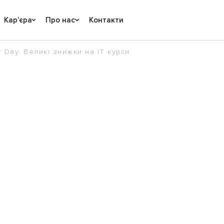
Карʼєра
Про нас
Контакти
 Day. Великі знижки на IT курси