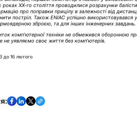
х роках ХХ-го століття проводилися розрахунки баліст
рмацію про поправки прицілу в залежності від дистанці
снити постріл. Також ENIAC успішно використовувався у
термоядерною зброєю, та для інших інженерних завдань.
иток комп'ютерної техніки не обмежився оборонною п
е не уявляємо своє життя без комп'ютерів.
13 до 16 лютого
я: