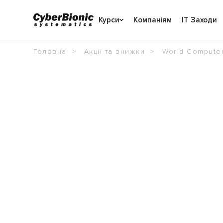
Курси
Компаніям
IT Заходи
Головна
Акції та знижки
World Computer