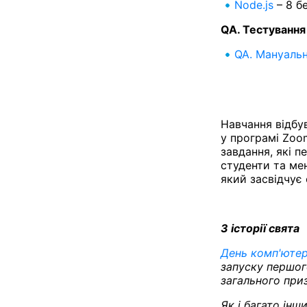
Node.js
– 8 б
QA. Тестування
QA. Мануальн
Навчання відбу
у програмі Zoo
завдання, які 
студенти та ме
який засвідчує 
З історії свята
День комп'юте
запуску першог
загального при
Як і багато ін