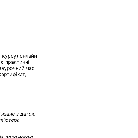
о курсу) онлайн
є практичні
озаурочний час
Сертифікат,
'язане з датою
мп'ютера
 За допомогою