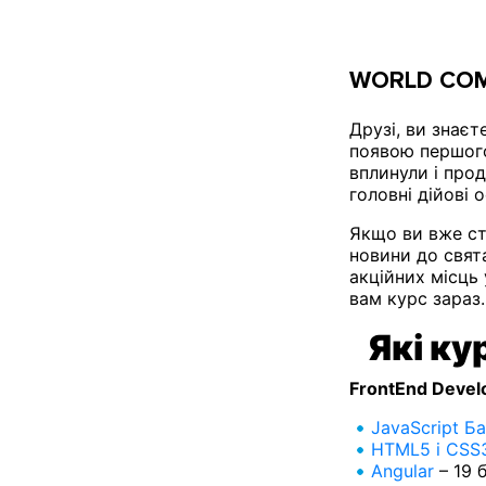
WORLD COM
Друзі, ви знаєт
появою першого
вплинули і прод
головні дійові 
Якщо ви вже ст
новини до свят
акційних місць
вам курс зараз.
Які ку
FrontEnd Devel
JavaScript Б
HTML5 і CSS
Angular
– 19 