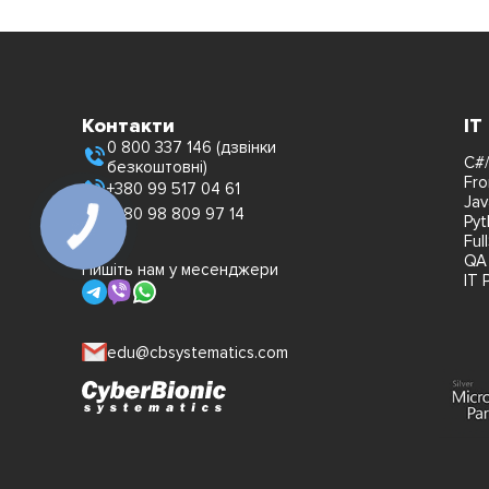
Контакти
IT
0 800 337 146 (дзвінки
C#/
безкоштовні)
Fro
+380 99 517 04 61
Jav
+380 98 809 97 14
Pyt
Ful
QA
Пишіть нам у месенджери
IT 
edu@cbsystematics.com