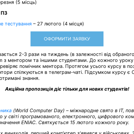
ерезня (5 місць)
 ПЗ
е тестування
– 27 лютого (4 місця)
вається 2-3 рази на тиждень (в залежності від обраног
m з ментором та іншими студентами. До кожного уроку 
перевіряє помічник ментора. Протягом усього курсу в п
нтори спілкуються в телеграм-чаті. Підсумком курсу є 
отримані знання.
Акційна пропозиція діє тільки для нових студентів!
рника
(World Computer Day) – міжнародне свято в IT, пов
о у світі програмованого, електронного, цифрового ко
значення ENIAC. Святкується 15 лютого кожного року.
ших винаходів, перший комп'ютер з'явився у військових.