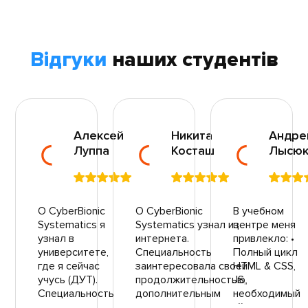
Відгуки
наших студентів
Алексей
Никита
Андре
Луппа
Косташ
Лысю
О CyberBionic
О CyberBionic
В учебном
Systematics я
Systematics узнал из
центре меня
узнал в
интернета.
привлекло: •
университете,
Специальность
Полный цикл
где я сейчас
заинтересовала своей
HTML & CSS,
учусь (ДУТ).
продолжительностью,
JS,
Специальность
дополнительным
необходимый
заинтересовала
материалом, который
для