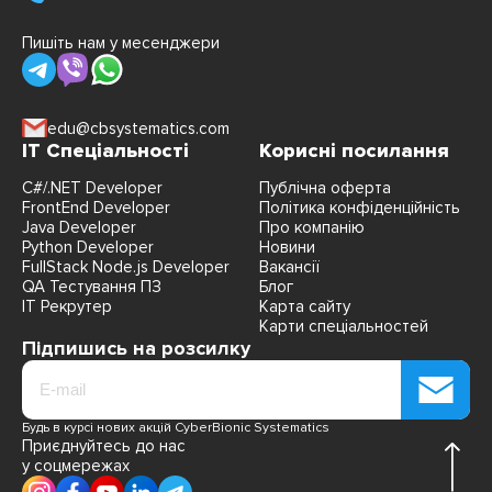
один час
практики.
Пишіть нам у месенджери
Гибкая
система –
можно
обучаться по
edu@cbsystematics.com
скайпу или
IT Спеціальності
Корисні посилання
очно. Курсы
хорошие, при
C#/.NET Developer
Публічна оферта
FrontEnd Developer
Політика конфіденційність
желании
Java Developer
Про компанію
можно
Python Developer
Новини
получить все
FullStack Node.js Developer
Вакансії
необходимые
QA Тестування ПЗ
Блог
знания.
IT Рекрутер
Карта сайту
Карти спеціальностей
Підпишись на розсилку
Будь в курсі нових акцій CyberBionic Systematics
Приєднуйтесь до нас
у соцмережах