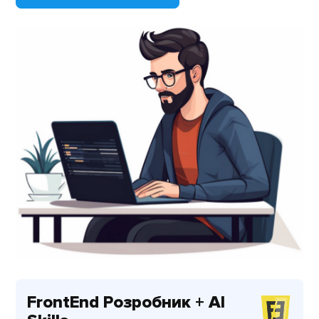
FrontEnd Розробник + AI