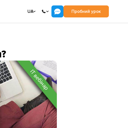
UA
Пробний урок
м?