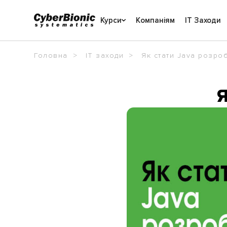
Курси
Компаніям
IT Заходи
Головна
IT заходи
Як стати Java розро
Я