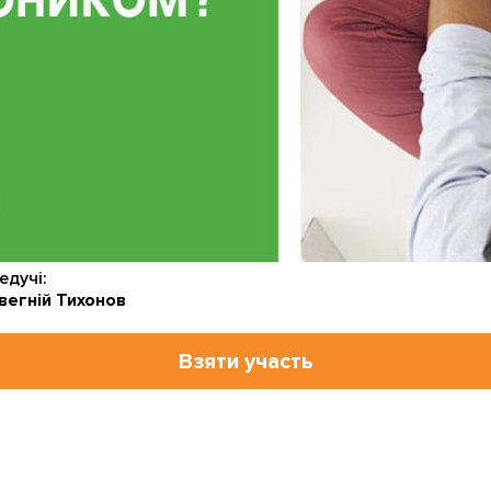
едучі:
вегній Тихонов
Взяти участь