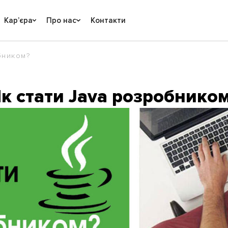
Карʼєра
Про нас
Контакти
бником?
к стати Java розробнико