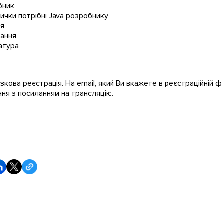
бник
авички потрібні Java розробнику
ня
чання
атура
я
язкова реєстрація. На email, який Ви вкажете в реєстраційній 
ня з посиланням на трансляцію.
и