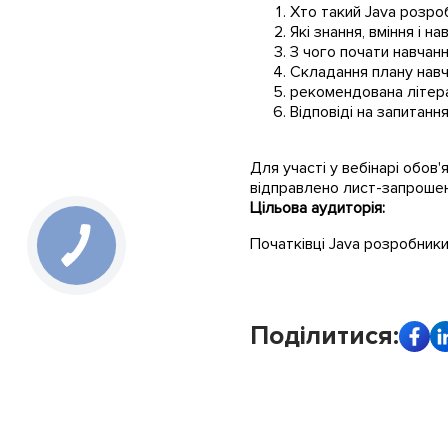
Хто такий Java розро
Які знання, вміння і н
З чого почати навчан
Складання плану нав
рекомендована літер
Відповіді на запитанн
Для участі у вебінарі обов'
відправлено лист-запрошен
Цільова аудиторія:
Початківці Java розробник
Поділитися: