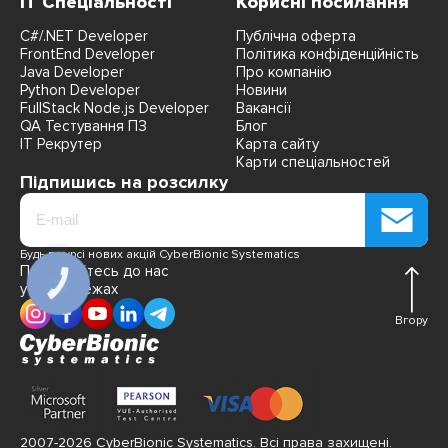
IT Спеціальності
Корисні посилання
C#/.NET Developer
Публічна оферта
FrontEnd Developer
Політика конфіденційність
Java Developer
Про компанію
Python Developer
Новини
FullStack Node.js Developer
Вакансії
QA Тестування ПЗ
Блог
IT Рекрутер
Карта сайту
Карти спеціальностей
Підпишись на розсилку
Будь в курсі нових акцій CyberBionic Systematics
Приєднуйтесь до нас
КНОПКА
у соцмережах
ЗВ'ЯЗКУ
Вгору
2007-2026 CyberBionic Systematics. Всі права захищені.